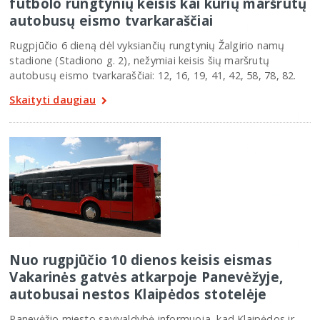
futbolo rungtynių keisis kai kurių maršrutų
autobusų eismo tvarkaraščiai
Rugpjūčio 6 dieną dėl vyksiančių rungtynių Žalgirio namų
stadione (Stadiono g. 2), nežymiai keisis šių maršrutų
autobusų eismo tvarkaraščiai: 12, 16, 19, 41, 42, 58, 78, 82.
Skaityti daugiau
Nuo rugpjūčio 10 dienos keisis eismas
Vakarinės gatvės atkarpoje Panevėžyje,
autobusai nestos Klaipėdos stotelėje
Panevėžio miesto savivaldybė informuoja, kad Klaipėdos ir