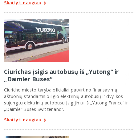
Skaityti daugiau
Ciurichas įsigis autobusų iš „Yutong“ ir
„Daimler Buses“
Ciuricho miesto taryba oficialiai patvirtino finansavimą
aštuonių standartinio ilgio elektrinių autobusų ir dvylikos
sujungtų elektrinių autobusų įsigijimui iš „Yutong France“ ir
„Daimler Buses Switzerland“.
Skaityti daugiau