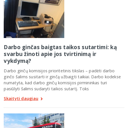
Darbo ginčas baigtas taikos sutartimi: ką
svarbu žinoti apie jos tvirtinimą ir
vykdymą?
Darbo ginčų komisijos prioritetinis tikslas – padėti darbo
ginčo šalims susitarti ir ginčą užbaigti taikiai. Darbo kodekse
numatyta, kad darbo ginčų komisijos pirmininkas turi
pasiūlyti šalims sudaryti taikos sutartį. Toks
Skaityti daugiau