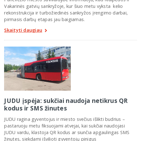
Vakarinės gatvių sankryžoje, kur šiuo metu vyksta kelio
rekonstrukcija ir turbožiedinės sankryžos įrengimo darbai,
pirmasis darbų etapas jau baigiamas.
Skaityti daugiau
JUDU įspėja: sukčiai naudoja netikrus QR
kodus ir SMS žinutes
JUDU ragina gyventojus ir miesto svečius išlikti budrius –
pastaruoju metu fiksuojami atvejai, kai sukčiai naudojasi
JUDU vardu, klastoja QR kodus ar siunčia apgaulingas SMS
žinutes, siekdami išvilioti gyventojų pinigus