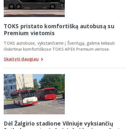
TOKS pristato komfortišką autobusą su
Premium vietomis
TOKS autobuse, vykstančiame į Šventąją, galima keliauti
išskirtinai komfortiškose TOKS APEX Premium vietose.
Skaityti daugiau
Dėl Žalgirio stadione Vilniuje vyksiančių