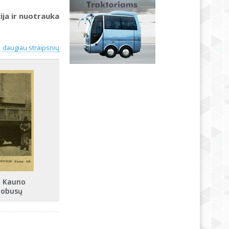
ja ir nuotrauka
daugiau straipsnių
 į Kauno
tobusų