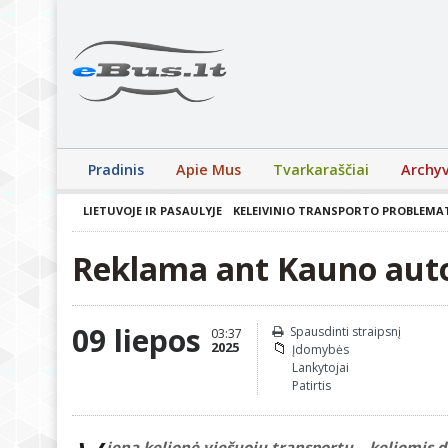
Pradinis
Apie Mus
Tvarkaraščiai
Archy
LIETUVOJE IR PASAULYJE
KELEIVINIO TRANSPORTO PROBLEMA
Reklama ant Kauno auto
09 liepos
Spausdinti straipsnį
03:37
2025
Įdomybės
Lankytojai
Patirtis
iena kelionė viešuoju transportu – keliomis