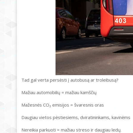
Tad gal verta persėsti į autobusą ar troleibusą?
Mažiau automobilių = mažiau kamščių
Mažesnės CO₂ emisijos = švaresnis oras
Daugiau vietos pėstiesiems, dviratininkams, kavinėms
Nereikia parkuoti = mažiau streso ir daugiau ledų.