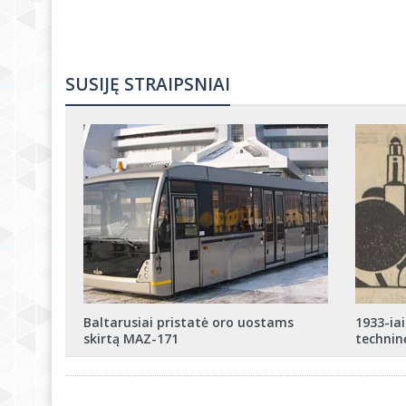
SUSIJĘ STRAIPSNIAI
Baltarusiai pristatė oro uostams
1933-ia
skirtą МАZ-171
technin