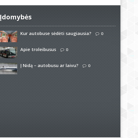
Įdomybės
Kur autobuse sėdėti saugiausia?
0
Apie troleibusus
0
Į Nidą – autobusu ar laivu?
0