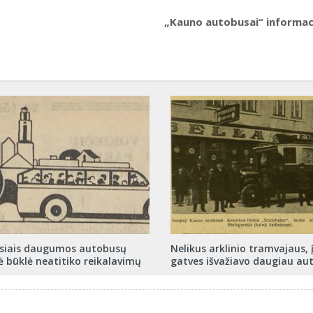
„Kauno autobusai“ informaci
isiais daugumos autobusų
Nelikus arklinio tramvajaus,
ė būklė neatitiko reikalavimų
gatves išvažiavo daugiau au