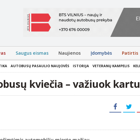
vas
Saugus eismas
Naujienos
Įdomybės
Patirtis
TIKA
AUTOBUSŲ PASAULIO NAUJOVĖS
ISTORIJA
VETERANŲ KAMPELIS
KEL
busų kviečia – važiuok kart
 dešimtimis automobilių mieste mažiau.