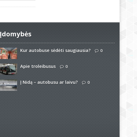
Įdomybės
Kur autobuse sėdėti saugiausia?
0
Apie troleibusus
0
Į Nidą – autobusu ar laivu?
0