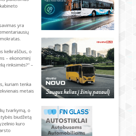
 kabineto
nsavimas yra
elementariausių
emokratas.
s kelkraščius, o
ams – ekonominį
lią rinksimės?“ –
s, kuriam tenka
iekvienais metais
elių tvarkymą, o
stybės biudžetą
yzelinio kuro
varsto