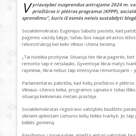
V
yriausybei nusprendus antrajame 2024 m. vals
priežiūros ir plėtros programai (KPPP), soci
sprendimu“, kuris iš esmės neleis sustabdyti blogėj
Socialdemokratas Eugenijus Sabutis pastebi, kad patobu
pagerins vaizdą šalyje, tačiau šios naujai atrastos lėšos
rekonstrukciją bei kelio Vilnius–Utena tiesimą.
„Tai nuteikia pozityviai. Situacija ten tikrai pagerės, be
remonto taip ir nesulauks. Gyventojai tikrai matys tvarkom
rajoniniai, tikrai nebus taip intensyviai remontuojami – ji
Parlamentaras pabrėžia, kad Kelių priežiūros ir plėtr
Vilniaus–Utenos keliui, programos sąmata ir toliau išlik
situacija kiekvienais metais prastėja.
Socialdemokratas registravo valstybės biudžeto patais
skiriami apleistam Lietuvos kelių tinklui tvarkyti. Jis t
būklės gerinimą.
Pasiūlymus į Vyriausybės atneštą antrąjį valstybės biu