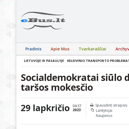
Pradinis
Apie Mus
Tvarkaraščiai
Archy
LIETUVOJE IR PASAULYJE
KELEIVINIO TRANSPORTO PROBLEMA
Socialdemokratai siūlo di
taršos mokesčio
29 lapkričio
Spausdinti straipsnį
04:37
2023
Lankytojai
Naujienos