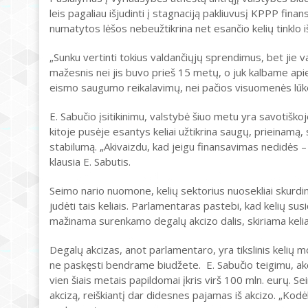
leis pagaliau išjudinti į stagnaciją pakliuvusį KPPP f
numatytos lėšos nebeužtikrina net esančio kelių tinklo 
„Sunku vertinti tokius valdančiųjų sprendimus, bet jie 
mažesnis nei jis buvo prieš 15 metų, o juk kalbame apie 
eismo saugumo reikalavimų, nei pačios visuomenės lūkes
E. Sabučio įsitikinimu, valstybė šiuo metu yra savotiškoj
kitoje pusėje esantys keliai užtikrina saugų, prieinamą
stabilumą. „Akivaizdu, kad jeigu finansavimas nedidės – t
klausia E. Sabutis.
Seimo nario nuomone, kelių sektorius nuosekliai skurdi
judėti tais keliais. Parlamentaras pastebi, kad kelių su
mažinama surenkamo degalų akcizo dalis, skiriama keli
Degalų akcizas, anot parlamentaro, yra tikslinis kelių mo
ne paskęsti bendrame biudžete. E. Sabučio teigimu, ak
vien šiais metais papildomai įkris virš 100 mln. eurų. S
akcizą, reiškiantį dar didesnes pajamas iš akcizo. „Kodė