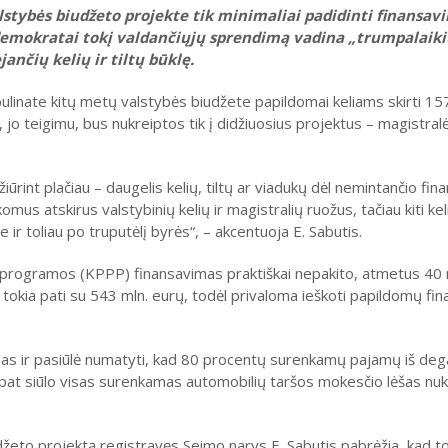
tybės biudžeto projekte tik minimaliai padidinti finansav
aldemokratai tokį valdančiųjų sprendimą vadina „trumpalaik
ančių kelių ir tiltų būklę.
linate kitų metų valstybės biudžete papildomai keliams skirti 15
, jo teigimu, bus nukreiptos tik į didžiuosius projektus – magistralė
t žiūrint plačiau – daugelis kelių, tiltų ar viadukų dėl nemintančio f
us atskirus valstybinių kelių ir magistralių ruožus, tačiau kiti keli
e ir toliau po truputėlį byrės“, – akcentuoja E. Sabutis.
os programos (KPPP) finansavimas praktiškai nepakito, atmetus 40 
s tokia pati su 543 mln. eurų, todėl privaloma ieškoti papildomų fi
as ir pasiūlė numatyti, kad 80 procentų surenkamų pajamų iš deg
aip pat siūlo visas surenkamas automobilių taršos mokesčio lėšas nukr
džeto projektą registravęs Seimo narys E. Sabutis pabrėžia, kad t