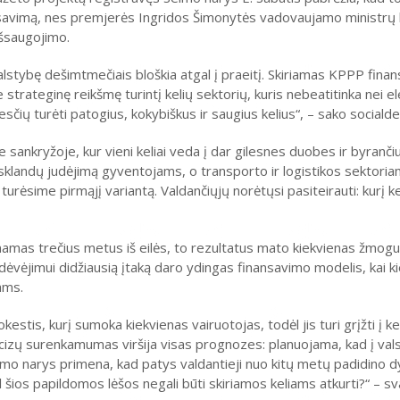
inansavimą, nes premjerės Ingridos Šimonytės vadovaujamo ministrų
išsaugojimo.
valstybę dešimtmečiais bloškia atgal į praeitį. Skiriamas KPPP fina
strateginę reikšmę turintį kelių sektorių, kuris nebeatitinka nei 
čių turėti patogius, kokybiškus ir saugius kelius“, – sako sociald
e sankryžoje, kur vieni keliai veda į dar gilesnes duobes ir byrančiu
, sklandų judėjimą gyventojams, o transporto ir logistikos sektori
urėsime pirmąjį variantą. Valdančiųjų norėtųsi pasiteirauti: kurį ke
namas trečius metus iš eilės, to rezultatus mato kiekvienas žmogu
sidėvėjimui didžiausią įtaką daro ydingas finansavimo modelis, kai k
ams.
kestis, kurį sumoka kiekvienas vairuotojas, todėl jis turi grįžti į k
cizų surenkamumas viršija visas prognozes: planuojama, kad į val
eimo narys primena, kad patys valdantieji nuo kitų metų padidino d
l šios papildomos lėšos negali būti skiriamos keliams atkurti?“ – s