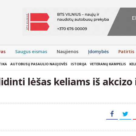
vas
Saugus eismas
Naujienos
Įdomybės
Patirtis
TIKA
AUTOBUSŲ PASAULIO NAUJOVĖS
ISTORIJA
VETERANŲ KAMPELIS
KEL
dinti lėšas keliams iš akcizo 