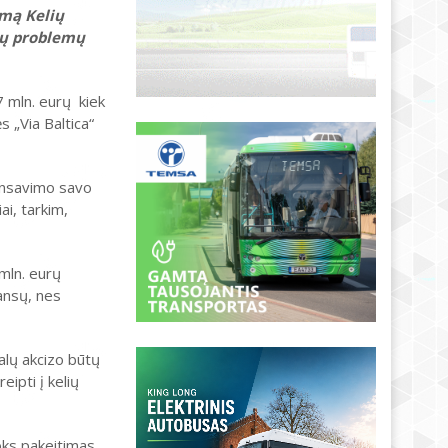
imą Kelių
ių problemų
7 mln. eurų kiek
s „Via Baltica“
inansavimo savo
ai, tarkim,
mln. eurų
nansų, nes
alų akcizo būtų
eipti į kelių
oks pakeitimas