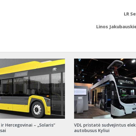
LR Se
Linos Jakubausk
 ir Hercegovinai – „Solaris“
VDL pristatė sudvejintus elek
sai
autobusus Kyliui