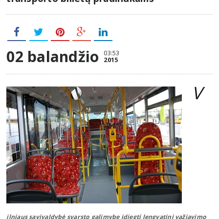
02 balandžio
03:53
2015
V
ilniaus savivaldybė svarsto galimybę įdiegti lengvatinį važiavimo