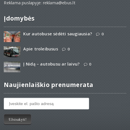
Reklama puslapyje: reklama@ebus.lt
Įdomybės
Kur autobuse sėdėti saugiausia?
0
Apie troleibusus
0
Į Nidą – autobusu ar laivu?
0
Naujienlaiškio prenumerata