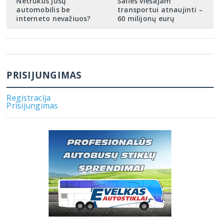
Netrukus jūsų
Šalies viešajam
automobilis be
transportui atnaujinti –
interneto nevažiuos?
60 milijonų eurų
PRISIJUNGIMAS
Registracija
Prisijungimas