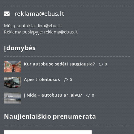
reklama@ebus.lt
Mūsų kontaktai: lina@ebus.lt
Reklama puslapyje: reklama@ebus.lt
Įdomybės
Kur autobuse sėdėti saugiausia?
0
Apie troleibusus
0
Į Nidą – autobusu ar laivu?
0
Naujienlaiškio prenumerata