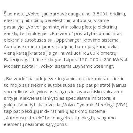
Šiuo metu „Volvo“ jau pardavė daugiau nei 3 500 hibridinių,
elektrinių hibridinių bei elektrinių autobusų visame
pasaulyje. „Volvo“ gamintojai ir toliau plėtoja elektrinių
variklių technologijas. „Busworld” pristatytas atnaujintas
elektrinis autobusas su „OppCharge“ įkrovimo sistema.
Autobuse montuojamos ličio jonų baterijos, kurių dėka
vieną kartą įkrautas jis gali nuvažiuoti ik 200 kilometrų.
Baterijos gali būti skirtingos talpos: 150, 200 ir 250 kW/val.
Modernizuota ir „Volvo“ sistema „Dynamic Steering“.
„Busworld“ parodoje švedų gamintojai tiek miesto, tiek ir
tolimojo susisiekimo autobusuose taip pat pristatė įvairius
sprendimus aktyviosios saugos ir savarankiško vairavimo
srityje. Kiekvienas lankytojas specialiame imitatoriuje
galėjo išbandyti, kaip veikia „Volvo Dynamic Steering” (VDS),
taip pat pėsčiųjų ir dviratininkų aptikimo sistema,
„Autobusų stotelė“ bei daugelis kitų įdiegtų saugumo
elementų realiomis sąlygomis.