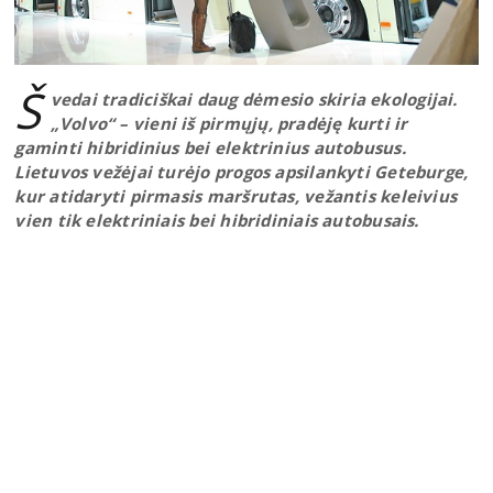
Š
vedai tradiciškai daug dėmesio skiria ekologijai.
„Volvo“ – vieni iš pirmųjų, pradėję kurti ir
gaminti hibridinius bei elektrinius autobusus.
Lietuvos vežėjai turėjo progos apsilankyti Geteburge,
kur atidaryti pirmasis maršrutas, vežantis keleivius
vien tik elektriniais bei hibridiniais autobusais.