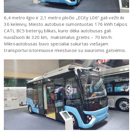
6,4 metro ilgio ir 2,1 metro pločio „ECity L06“ gali vežti iki
36 keleivių. Miesto autobuse sumontuotas 176 kWh talpos
CATL BC5 beterijų blikas, kurio dėka autobusas gali
nuvažiuoti iki 320 km, maksimalus greitis – 70 km/h.
Mikroautobusas buvo specialiai sukurtas viešajam
transportui istoriniuose miestuose su siauromis gatvėmis.