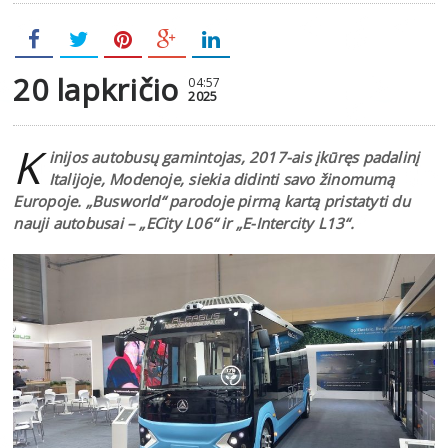
20 lapkričio
04:57
2025
K
inijos autobusų gamintojas, 2017-ais įkūręs padalinį
Italijoje, Modenoje, siekia didinti savo žinomumą
Europoje. „Busworld“ parodoje pirmą kartą pristatyti du
nauji autobusai – „ECity L06“ ir „E-Intercity L13“.