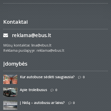
Kontaktai
reklama@ebus.lt
Mūsų kontaktai: lina@ebus.lt
Reklama puslapyje: reklama@ebus.lt
Įdomybės
Kur autobuse sėdėti saugiausia?
0
Apie troleibusus
0
Į Nidą – autobusu ar laivu?
0