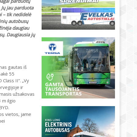
pagal parduotų
. Jų jau parduota
i – tik nedidelė
inių autobusų
ažinėja daugiau
sų. Daugiausia jų
mas gautas iš
sakė 55
 Class II“. „Vy
rvegijoje ir
irmasis užsakovas
 m ilgio
 BYD.
s vietos, jame
bei