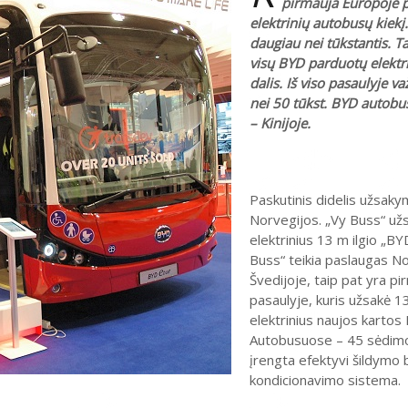
pirmauja Europoje 
elektrinių autobusų kiekį
daugiau nei tūkstantis. Ta
visų BYD parduotų elektr
dalis. Iš viso pasaulyje v
nei 50 tūkst. BYD autobu
– Kinijoje.
Paskutinis didelis užsaky
Norvegijos. „Vy Buss“ už
elektrinius 13 m ilgio „BYD
Buss“ teikia paslaugas No
Švedijoje, taip pat yra p
pasaulyje, kuris užsakė 13
elektrinius naujos kartos
Autobusuose – 45 sėdimo
įrengta efektyvi šildymo 
kondicionavimo sistema.