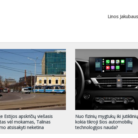
Linos Jakubau
e Estijos apskričių viešasis
Nuo fizinių mygtukų iki jutiklini
tas vėl mokamas, Talinas
kokia tikroji šios automobilių
o atsisakyti neketina
technologijos nauda?