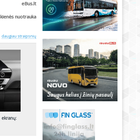
eBus.lt
skienės nuotrauka
daugiau straipsnių
ų ekranų: