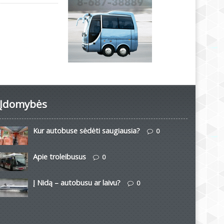
Įdomybės
Kur autobuse sėdėti saugiausia?
0
Apie troleibusus
0
Į Nidą – autobusu ar laivu?
0