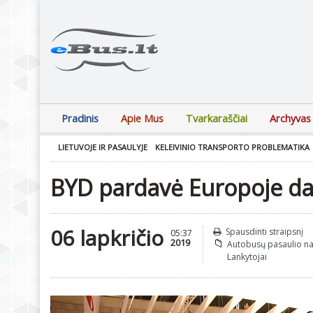
Pradinis
Apie Mus
Tvarkaraščiai
Archyvas
LIETUVOJE IR PASAULYJE
KELEIVINIO TRANSPORTO PROBLEMATIKA
BYD pardavė Europoje da
06 lapkričio
Spausdinti straipsnį
05:37
2019
Autobusų pasaulio n
Lankytojai