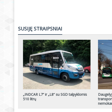
SUSIJĘ STRAIPSNIAI
„INDCAR L7“ ir „L8“ su SGD talpyklomis
Daugelyj
510 litrų
transpor
nemokam