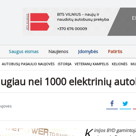
Saugus eismas
Naujienos
Įdomybės
Patirtis
AUTOBUSŲ PASAULIO NAUJOVĖS
ISTORIJA
VETERANŲ KAMPELIS
KELIONĖS
MU
ugiau nei 1000 elektrinių aut
aujovės
K
inijos BYD gamintojai