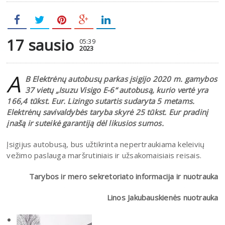
17 sausio
05:39
2023
A
B Elektrėnų autobusų parkas įsigijo 2020 m. gamybos
37 vietų „Isuzu Visigo E-6“ autobusą, kurio vertė yra
166,4 tūkst. Eur. Lizingo sutartis sudaryta 5 metams.
Elektrėnų savivaldybės taryba skyrė 25 tūkst. Eur pradinį
įnašą ir suteikė garantiją dėl likusios sumos.
Įsigijus autobusą, bus užtikrinta nepertraukiama keleivių
vežimo paslauga maršrutiniais ir užsakomaisiais reisais.
Tarybos ir mero sekretoriato informacija ir nuotrauka
Linos Jakubauskienės nuotrauka