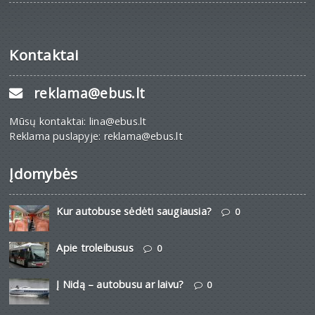
Kontaktai
reklama@ebus.lt
Mūsų kontaktai: lina@ebus.lt
Reklama puslapyje: reklama@ebus.lt
Įdomybės
Kur autobuse sėdėti saugiausia?
0
Apie troleibusus
0
Į Nidą – autobusu ar laivu?
0