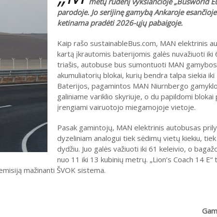
metų rudenį vyksiančioje „Busworld 
parodoje. Jo serijinę gamybą Ankaroje esančioj
ketinama pradėti 2026-ųjų pabaigoje.
Kaip rašo sustainableBus.com, MAN elektrinis a
kartą įkrautomis baterijomis galės nuvažiuoti iki 
triašis, autobuse bus sumontuoti MAN gamybo
akumuliatorių blokai, kurių bendra talpa siekia ik
Baterijos, pagamintos MAN Niurnbergo gamykl
galiniame variklio skyriuje, o du papildomi blokai 
įrengiami vairuotojo miegamojoje vietoje.
Pasak gamintojų, MAN elektrinis autobusas pril
dyzeliniam analogui tiek sėdimų vietų kiekiu, tie
dydžiu. Juo galės važiuoti iki 61 keleivio, o bagaž
nuo ​​11 iki 13 kubinių metrų. „Lion’s Coach 14 E“ 
emisiją mažinanti ŠVOK sistema.
Gami