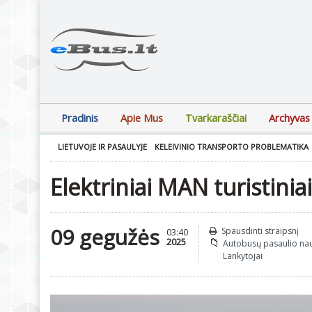
Pradinis
Apie Mus
Tvarkaraščiai
Archyvas
LIETUVOJE IR PASAULYJE
KELEIVINIO TRANSPORTO PROBLEMATIKA
Elektriniai MAN turistin
09 gegužės
Spausdinti straipsnį
03:40
2025
Autobusų pasaulio na
Lankytojai