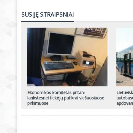
SUSIJĘ STRAIPSNIAI
Ekonomikos komitetas pritarė
Lietuviš
lankstesnei tiekėjų patikrai viešuosiuose
autobusu
pirkimuose
apdovan