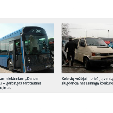
kam elektriniam „Dancer‘
Keleivių vežėjai – prieš jų versl
i – garbingas tarptautinis
žlugdančią nesąžiningą konkure
ojimas