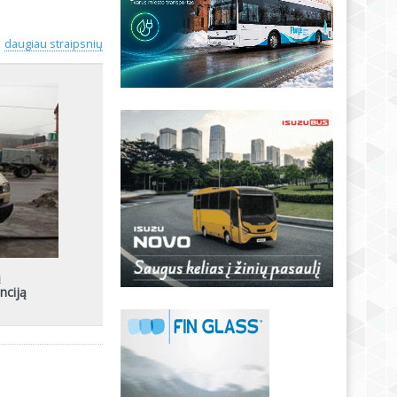
daugiau straipsnių
ą
nciją