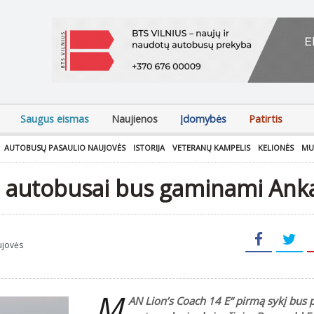
Saugus eismas
Naujienos
Įdomybės
Patirtis
AUTOBUSŲ PASAULIO NAUJOVĖS
ISTORIJA
VETERANŲ KAMPELIS
KELIONĖS
MU
iai autobusai bus gaminami Ank
ujovės
„M
AN Lion’s Coach 14 E“ pirmą sykį bus p