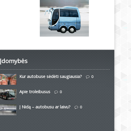
Įdomybės
Kur autobuse sėdėti saugiausia?
0
Apie troleibusus
0
Į Nidą – autobusu ar laivu?
0