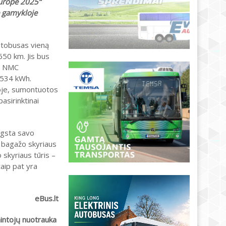
Europe 2025“
e gamykloje
utobusas vieną
650 km. Jis bus
s NMC
i 534 kWh.
oje, sumontuotos
pasirinktinai
ygsta savo
k bagažo skyriaus
o skyriaus tūris –
taip pat yra
eBus.lt
ntojų nuotrauka