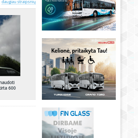
daugiau straipsnių
inaudoti
irta 600