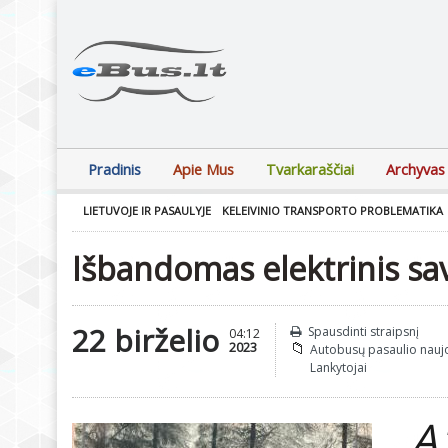
Pradinis
Apie Mus
Tvarkaraščiai
Archyvas
LIETUVOJE IR PASAULYJE
KELEIVINIO TRANSPORTO PROBLEMATIKA
Išbandomas elektrinis savi
22 birželio
Spausdinti straipsnį
04:12
2023
Autobusų pasaulio nauj
Lankytojai
„A