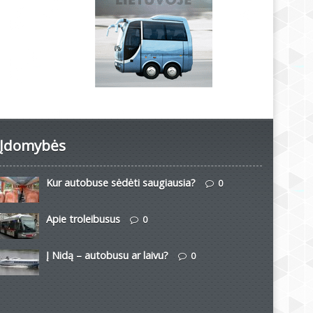
Įdomybės
Kur autobuse sėdėti saugiausia?
0
Apie troleibusus
0
Į Nidą – autobusu ar laivu?
0