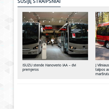
SUSIJĘ STRAIPSNIAI
ISUZU stende Hanoverio IAA – dvi
Į Vilniau
premjeros
talpos au
maršruta