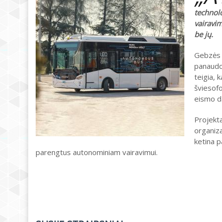
technolo
vairavim
be jų.
Gebzės 
panaudo
teigia, 
šviesofo
eismo da
Projekt
organiza
ketina p
parengtus autonominiam vairavimui.