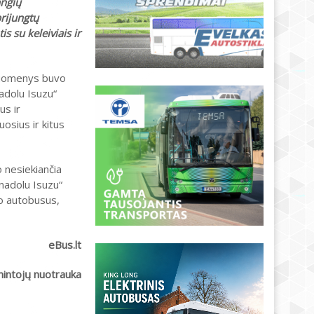
angių
prijungtų
s su keleiviais ir
duomenys buvo
adolu Isuzu“
us ir
osius ir kitus
 nesiekiančia
Anadolu Isuzu“
to autobusus,
eBus.lt
intojų nuotrauka