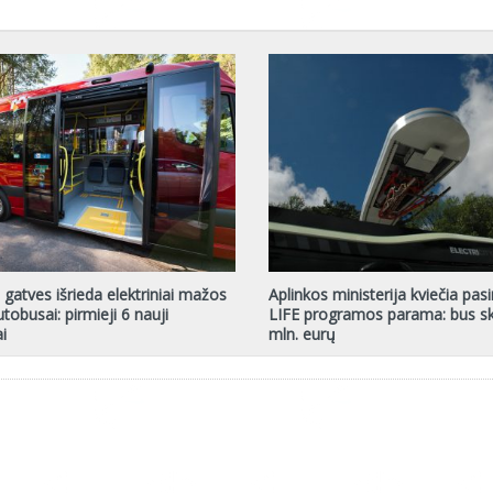
s gatves išrieda elektriniai mažos
Aplinkos ministerija kviečia pas
tobusai: pirmieji 6 nauji
LIFE programos parama: bus sk
i
mln. eurų