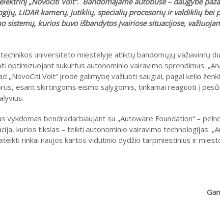
elektrinį „Novociti Volt“. Bandomajame autobuse – daugybė paž
gijų, LiDAR kamerų, jutiklių, specialių procesorių ir valdiklių bei 
o sistemų, kurios buvo išbandytos įvairiose situacijose, važiuojanti
technikos universiteto miestelyje atliktų bandomųjų važiavimų 
ti optimizuojant sukurtus autonominio vairavimo sprendimus. „An
kad „NovoCiti Volt“ įrodė galimybę važiuoti saugiai, pagal kelio ženkl
rus, esant skirtingoms eismo sąlygomis, tinkamai reaguoti į pėsčiu
lyvius.
as vykdomas bendradarbiaujant su „Autoware Foundation“ – pelno
cija, kurios tikslas – teikti autonominio vairavimo technologijas. „
ateikti rinkai naujos kartos vidutinio dydžio tarpmiestinius ir mies
Gam