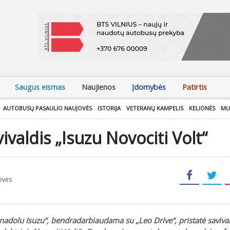
Saugus eismas
Naujienos
Įdomybės
Patirtis
AUTOBUSŲ PASAULIO NAUJOVĖS
ISTORIJA
VETERANŲ KAMPELIS
KELIONĖS
MU
valdis „Isuzu Novociti Volt“
ovės
nadolu Isuzu“, bendradarbiaudama su „Leo Drive“, pristatė saviva