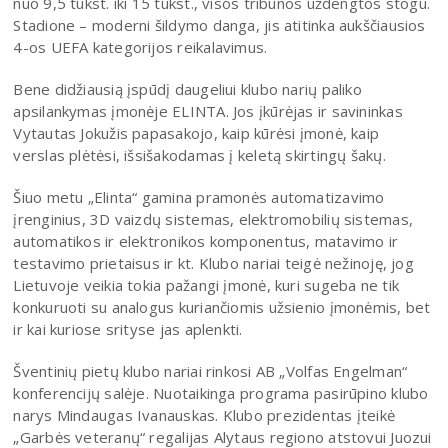
nuo 9,5 tūkst. iki 15 tūkst., visos tribūnos uždengtos stogu.
Stadione – moderni šildymo danga, jis atitinka aukščiausios
4-os UEFA kategorijos reikalavimus.
Bene didžiausią įspūdį daugeliui klubo narių paliko
apsilankymas įmonėje ELINTA. Jos įkūrėjas ir savininkas
Vytautas Jokužis papasakojo, kaip kūrėsi įmonė, kaip
verslas plėtėsi, išsišakodamas į keletą skirtingų šakų.
Šiuo metu „Elinta“ gamina pramonės automatizavimo
įrenginius, 3D vaizdų sistemas, elektromobilių sistemas,
automatikos ir elektronikos komponentus, matavimo ir
testavimo prietaisus ir kt. Klubo nariai teigė nežinoję, jog
Lietuvoje veikia tokia pažangi įmonė, kuri sugeba ne tik
konkuruoti su analogus kuriančiomis užsienio įmonėmis, bet
ir kai kuriose srityse jas aplenkti.
Šventinių pietų klubo nariai rinkosi AB „Volfas Engelman“
konferencijų salėje. Nuotaikinga programa pasirūpino klubo
narys Mindaugas Ivanauskas. Klubo prezidentas įteikė
„Garbės veteranų“ regalijas Alytaus regiono atstovui Juozui