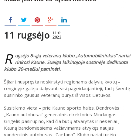
11 rugsėjo
11:01
2023
R
ugsėjo 8-ąją veteranų klubo „Automobilininkas“ nariai
rinkosi Kaune. Sueiga laikinojoje sostinėje dedikuota
klubo 20-mečiui paminėti.
Šįkart nuspręsta neskirstyti regionams dalyvių kvotų –
renginyje galėjo dalyvauti visi pageidaujantieji, tad į šventę
susirinko gausus veteranų būrys iš visos Lietuvos.
Susitikimo vieta – prie Kauno sporto halės. Bendrovės
„Kauno autobusai“ generalinis direktorius Mindaugas
Grigelis pasirūpino, kad čia būtų atvarytas ir neseniai į
Kauną bandomiesiems važiavimams atvykęs naujas
vandenilinis autobusas „Caetano“. Klubo nariai turėjo