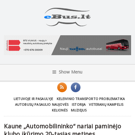
Show Menu
LIETUVOJE IR PASAULYJE
KELEIVINIO TRANSPORTO PROBLEMATIKA
AUTOBUSŲ PASAULIO NAUJOVĖS
ISTORIJA
VETERANŲ KAMPELIS
KELIONĖS
MUZIEJUS
Kaune „Automobilininko“ nariai paminėjo
klubo įkūrimo 20-tąsias metines