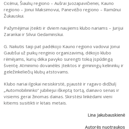
Cicėnui, Šiaulių regiono – Aušrai Juozapavičienei, Kauno
regiono – Jonui Maksimovui, Panevėžio regiono – Ramūnui
Žukauskui.
Pažymėjimai įteikti ir dviem naujiems klubo nariams – Jurijui
Zarankai ir Silvui Gedaminskui.
G. Nakutis taip pat padėkojo Kauno regiono vadovui Jonui
Gaubšui už puikų renginio organizavimą, dėkojo klubo
rėmėjams, kurių dėka pavyko surengti tokią įspūdingą
šventę. Atminimo dovanėlės įteiktos ir giminingų kelininkų ir
geležinkeliečių klubų atstovams.
Klubo nariai ilgokai nesiskirstė, pjaustė ir ragavo didžiulį
„Automobilininko“ jubiliejui iškeptą tortą, dainavo senas ir
visiems gerai žinomas dainas. Skirstėsi linkėdami vieni
kitiems susitikti ir kitais metais.
Lina Jakubauskienė
Autorės nuotraukos