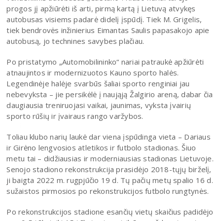
progos jį apžiūrėti iš arti, pirmą kartą į Lietuvą atvykęs
autobusas visiems padarė didelį įspūdį. Tiek M. Grigelis,
tiek bendrovės inžinierius Eimantas Saulis papasakojo apie
autobusą, jo technines savybes plačiau.
Po pristatymo „Automobilininko“ nariai patraukė apžiūrėti
atnaujintos ir modernizuotos Kauno sporto halės.
Legendinėje halėje svarbūs šaliai sporto renginiai jau
nebevyksta – jie persikėlė į naująją Žalgirio areną, dabar čia
daugiausia treniruojasi vaikai, jaunimas, vyksta įvairių
sporto rūšių ir įvairaus rango varžybos.
Toliau klubo narių laukė dar viena įspūdinga vieta – Dariaus
ir Girėno lengvosios atletikos ir futbolo stadionas. Šiuo
metu tai – didžiausias ir moderniausias stadionas Lietuvoje.
Senojo stadiono rekonstrukcija prasidėjo 2018-tųjų birželį,
ji baigta 2022 m. rugpjūčio 19 d. Tų pačių metų spalio 16 d.
sužaistos pirmosios po rekonstrukcijos futbolo rungtynės.
Po rekonstrukcijos stadione esančių vietų skaičius padidėjo