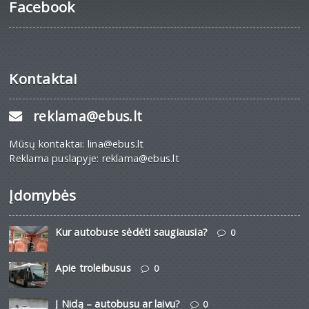
Facebook
Kontaktai
reklama@ebus.lt
Mūsų kontaktai: lina@ebus.lt
Reklama puslapyje: reklama@ebus.lt
Įdomybės
Kur autobuse sėdėti saugiausia?
0
Apie troleibusus
0
Į Nidą – autobusu ar laivu?
0