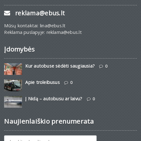
reklama@ebus.lt
Mūsų kontaktai: lina@ebus.lt
Reklama puslapyje: reklama@ebus.lt
Įdomybės
Kur autobuse sėdėti saugiausia?
0
Apie troleibusus
0
Į Nidą – autobusu ar laivu?
0
Naujienlaiškio prenumerata