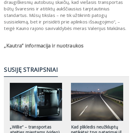
draugiškesnių autobusų skaičių, kad viešasis transportas
būtų švaresnis ir atitiktų aukščiausius tarptautinius
standartus. Mūsų tikslas – ne tik užtikrinti patogų
susisiekimą, bet ir prisidėti prie aplinkos išsaugojimo“, –
teigė Kauno rajono savivaldybės meras Valerijus Makūnas.
„Kautra” informacija ir nuotraukos
SUSIJĘ STRAIPSNIAI
„Willie“ – transportas
Kad plikledis neužkluptų
ateities miestams (video)
netikėtai: trys patarimai iš