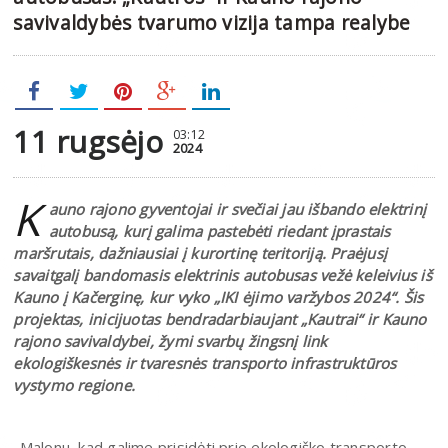
savivaldybės tvarumo vizija tampa realybe
11 rugsėjo
03:12
2024
K
auno rajono gyventojai ir svečiai jau išbando elektrinį
autobusą, kurį galima pastebėti riedant įprastais
maršrutais, dažniausiai į kurortinę teritoriją. Praėjusį
savaitgalį bandomasis elektrinis autobusas vežė keleivius iš
Kauno į Kačerginę, kur vyko „IKI ėjimo varžybos 2024“. Šis
projektas, inicijuotas bendradarbiaujant „Kautrai“ ir Kauno
rajono savivaldybei, žymi svarbų žingsnį link
ekologiškesnės ir tvaresnės transporto infrastruktūros
vystymo regione.
„Malonu, kad galime prisidėti prie ekologiško transporto