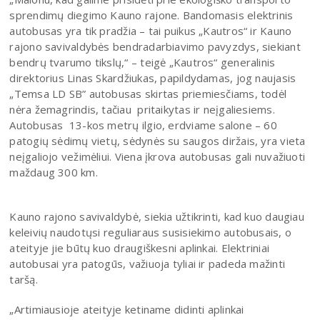
sprendimų diegimo Kauno rajone. Bandomasis elektrinis
autobusas yra tik pradžia – tai puikus „Kautros“ ir Kauno
rajono savivaldybės bendradarbiavimo pavyzdys, siekiant
bendrų tvarumo tikslų,“ – teigė „Kautros“ generalinis
direktorius Linas Skardžiukas, papildydamas, jog naujasis
„Temsa LD SB” autobusas skirtas priemiesčiams, todėl
nėra žemagrindis, tačiau pritaikytas ir neįgaliesiems.
Autobusas 13-kos metrų ilgio, erdviame salone – 60
patogių sėdimų vietų, sėdynės su saugos diržais, yra vieta
neįgaliojo vežimėliui. Viena įkrova autobusas gali nuvažiuoti
maždaug 300 km.
Kauno rajono savivaldybė, siekia užtikrinti, kad kuo daugiau
keleivių naudotųsi reguliaraus susisiekimo autobusais, o
ateityje jie būtų kuo draugiškesni aplinkai. Elektriniai
autobusai yra patogūs, važiuoja tyliai ir padeda mažinti
taršą.
„Artimiausioje ateityje ketiname didinti aplinkai