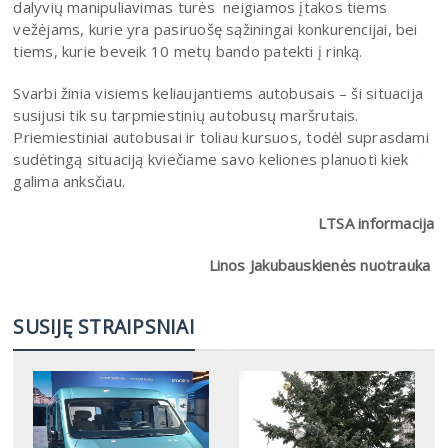
dalyvių manipuliavimas turės neigiamos įtakos tiems
vežėjams, kurie yra pasiruošę sąžiningai konkurencijai, bei
tiems, kurie beveik 10 metų bando patekti į rinką.
Svarbi žinia visiems keliaujantiems autobusais – ši situacija
susijusi tik su tarpmiestinių autobusų maršrutais.
Priemiestiniai autobusai ir toliau kursuos, todėl suprasdami
sudėtingą situaciją kviečiame savo keliones planuoti kiek
galima anksčiau.
LTSA informacija
Linos Jakubauskienės nuotrauka
SUSIJĘ STRAIPSNIAI