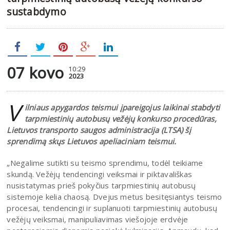
sustabdymo
07 kovo
10:29
2023
V
ilniaus apygardos teismui įpareigojus laikinai stabdyti
tarpmiestinių autobusų vežėjų konkurso procedūras,
Lietuvos transporto saugos administracija (LTSA) šį
sprendimą skųs Lietuvos apeliaciniam teismui.
„Negalime sutikti su teismo sprendimu, todėl teikiame
skundą. Vežėjų tendencingi veiksmai ir piktavališkas
nusistatymas prieš pokyčius tarpmiestinių autobusų
sistemoje kelia chaosą. Dvejus metus besitęsiantys teismo
procesai, tendencingi ir suplanuoti tarpmiestinių autobusų
vežėjų veiksmai, manipuliavimas viešojoje erdvėje