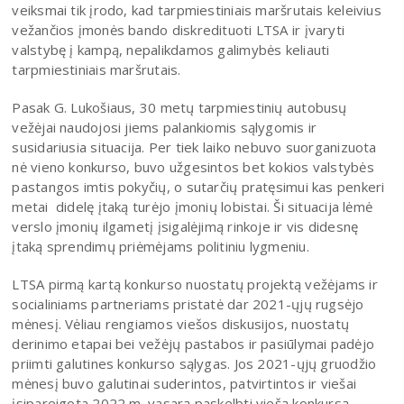
veiksmai tik įrodo, kad tarpmiestiniais maršrutais keleivius
vežančios įmonės bando diskredituoti LTSA ir įvaryti
valstybę į kampą, nepalikdamos galimybės keliauti
tarpmiestiniais maršrutais.
Pasak G. Lukošiaus, 30 metų tarpmiestinių autobusų
vežėjai naudojosi jiems palankiomis sąlygomis ir
susidariusia situacija. Per tiek laiko nebuvo suorganizuota
nė vieno konkurso, buvo užgesintos bet kokios valstybės
pastangos imtis pokyčių, o sutarčių pratęsimui kas penkeri
metai didelę įtaką turėjo įmonių lobistai. Ši situacija lėmė
verslo įmonių ilgametį įsigalėjimą rinkoje ir vis didesnę
įtaką sprendimų priėmėjams politiniu lygmeniu.
LTSA pirmą kartą konkurso nuostatų projektą vežėjams ir
socialiniams partneriams pristatė dar 2021-ųjų rugsėjo
mėnesį. Vėliau rengiamos viešos diskusijos, nuostatų
derinimo etapai bei vežėjų pastabos ir pasiūlymai padėjo
priimti galutines konkurso sąlygas. Jos 2021-ųjų gruodžio
mėnesį buvo galutinai suderintos, patvirtintos ir viešai
įsipareigota 2022 m. vasarą paskelbti viešą konkursą.