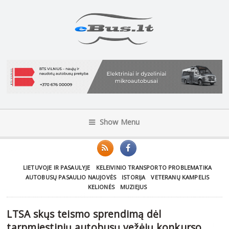
Show Menu
LIETUVOJE IR PASAULYJE
KELEIVINIO TRANSPORTO PROBLEMATIKA
AUTOBUSŲ PASAULIO NAUJOVĖS
ISTORIJA
VETERANŲ KAMPELIS
KELIONĖS
MUZIEJUS
LTSA skųs teismo sprendimą dėl
tarpmiestinių autobusų vežėjų konkurso