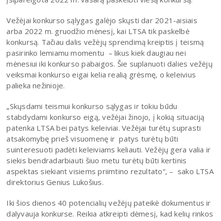
Vežėjai konkurso sąlygas galėjo skųsti dar 2021-aisiais
arba 2022 m. gruodžio mėnesį, kai LTSA tik paskelbė
konkursą. Tačiau dalis vežėjų sprendimą kreiptis į teismą
pasirinko lemiamu momentu – likus kiek daugiau nei
mėnesiui iki konkurso pabaigos. Šie suplanuoti dalies vežėjų
veiksmai konkurso eigai kelia realią grėsmę, o keleivius
palieka nežinioje.
„Skųsdami teismui konkurso sąlygas ir tokiu būdu
stabdydami konkurso eigą, vežėjai žinojo, į kokią situaciją
patenka LTSA bei patys keleiviai. Vežėjai turėtų suprasti
atsakomybę prieš visuomenę ir patys turėtų būti
suinteresuoti padėti keleiviams keliauti. Vežėjų gera valia ir
siekis bendradarbiauti šiuo metu turėtų būti kertinis
aspektas siekiant visiems priimtino rezultato“, – sako LTSA
direktorius Genius Lukošius.
Iki šios dienos 40 potencialių vežėjų pateikė dokumentus ir
dalyvauja konkurse. Reikia atkreipti dėmesį, kad kelių rinkos