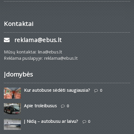
Kontaktai
reklama@ebus.lt
Mūsų kontaktai: lina@ebus.lt
Reklama puslapyje: reklama@ebus.lt
Įdomybės
Kur autobuse sėdėti saugiausia?
0
Apie troleibusus
0
Į Nidą – autobusu ar laivu?
0