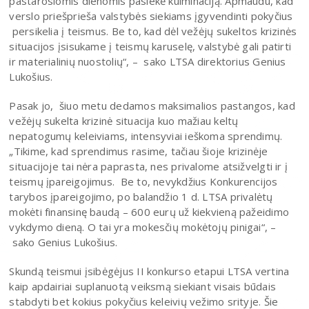
pastarosiomis dienomis pasiekė kulminaciją. Apmaudu, kad
verslo priešprieša valstybės siekiams įgyvendinti pokyčius
persikelia į teismus. Be to, kad dėl vežėjų sukeltos krizinės
situacijos įsisukame į teismų karuselę, valstybė gali patirti
ir materialinių nuostolių“, – sako LTSA direktorius Genius
Lukošius.
Pasak jo, šiuo metu dedamos maksimalios pastangos, kad
vežėjų sukelta krizinė situacija kuo mažiau keltų
nepatogumų keleiviams, intensyviai ieškoma sprendimų.
„Tikime, kad sprendimus rasime, tačiau šioje krizinėje
situacijoje tai nėra paprasta, nes privalome atsižvelgti ir į
teismų įpareigojimus. Be to, nevykdžius Konkurencijos
tarybos įpareigojimo, po balandžio 1 d. LTSA privalėtų
mokėti finansinę baudą – 600 eurų už kiekvieną pažeidimo
vykdymo dieną. O tai yra mokesčių mokėtojų pinigai“, –
sako Genius Lukošius.
Skundą teismui įsibėgėjus II konkurso etapui LTSA vertina
kaip apdairiai suplanuotą veiksmą siekiant visais būdais
stabdyti bet kokius pokyčius keleivių vežimo srityje. Šie