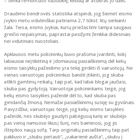
– tenka remontuoti važiuoklę, kėbulą ar atskiras jo dalis.
Draudimo bendrovės statistika atspindi, jog šiemet eismo
įvykio metu vidutiniškai patiriama 2,7 tūkst. litų siekianti
žala. Tiesa, eismo įvykiai, kurių priežastimi tampa saugaus
greičio nepaisymas, paprastai pasižymi ženkliai didesniais
nei vidutiniais nuostoliais.
Apklausos metu policininkų buvo prašoma įvardinti, kokį
labiausiai neįtikėtiną ir įdomiausią pasiaiškinimą dėl kelių
eismo taisyklių pažeidimo yra tekę girdėti iš vairuotojų. Ne
vienas vairuotojas policininkus bandė įtikinti, jog skuba
atlikti gamtinių reikalų, taip pat, kad labai blogai jaučiasi,
skuba pas gydytoją. Vairuotojai policininkams teigė, jog
kelių eismo taisykles pažeidė dėl to, kad skuba pas
gimdančią žmoną. Nemažai pasiaiškinimų susiję su gyvūnais.
Pavyzdžiui, vairuotojas teigė, jog kelių eismo taisykles
pažeidė, nes skubėjo gaudyti pabėgusią katę ar skubėjo
pas vieną namuose likusį šunį, nes baiminosi, jog jis
išteplios naują sofą. Tarp originalių pasiaiškinimų taip pat
pakliuvo ir „skubu pietauti“, „vakarienė aušta“, „skubu į