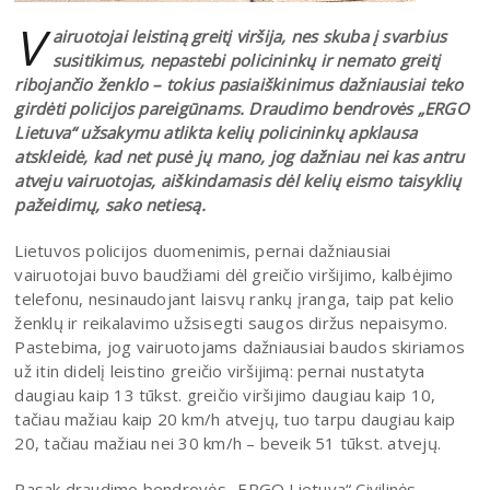
V
airuotojai leistiną greitį viršija, nes skuba į svarbius
susitikimus, nepastebi policininkų ir nemato greitį
ribojančio ženklo – tokius pasiaiškinimus dažniausiai teko
girdėti policijos pareigūnams. Draudimo bendrovės „ERGO
Lietuva“ užsakymu atlikta kelių policininkų apklausa
atskleidė, kad net pusė jų mano, jog dažniau nei kas antru
atveju vairuotojas, aiškindamasis dėl kelių eismo taisyklių
pažeidimų, sako netiesą.
Lietuvos policijos duomenimis, pernai dažniausiai
vairuotojai buvo baudžiami dėl greičio viršijimo, kalbėjimo
telefonu, nesinaudojant laisvų rankų įranga, taip pat kelio
ženklų ir reikalavimo užsisegti saugos diržus nepaisymo.
Pastebima, jog vairuotojams dažniausiai baudos skiriamos
už itin didelį leistino greičio viršijimą: pernai nustatyta
daugiau kaip 13 tūkst. greičio viršijimo daugiau kaip 10,
tačiau mažiau kaip 20 km/h atvejų, tuo tarpu daugiau kaip
20, tačiau mažiau nei 30 km/h – beveik 51 tūkst. atvejų.
Pasak draudimo bendrovės „ERGO Lietuva“ Civilinės