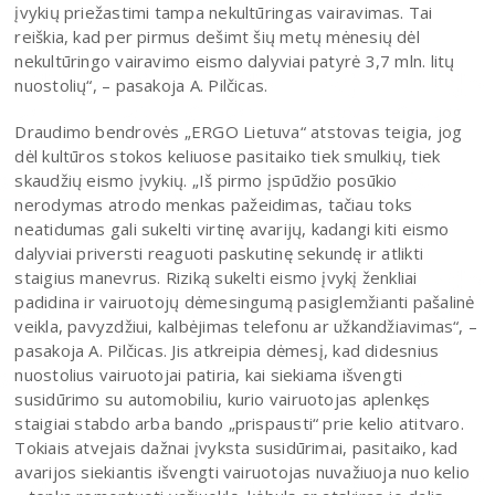
įvykių priežastimi tampa nekultūringas vairavimas. Tai
reiškia, kad per pirmus dešimt šių metų mėnesių dėl
nekultūringo vairavimo eismo dalyviai patyrė 3,7 mln. litų
nuostolių“, – pasakoja A. Pilčicas.
Draudimo bendrovės „ERGO Lietuva“ atstovas teigia, jog
dėl kultūros stokos keliuose pasitaiko tiek smulkių, tiek
skaudžių eismo įvykių. „Iš pirmo įspūdžio posūkio
nerodymas atrodo menkas pažeidimas, tačiau toks
neatidumas gali sukelti virtinę avarijų, kadangi kiti eismo
dalyviai priversti reaguoti paskutinę sekundę ir atlikti
staigius manevrus. Riziką sukelti eismo įvykį ženkliai
padidina ir vairuotojų dėmesingumą pasiglemžianti pašalinė
veikla, pavyzdžiui, kalbėjimas telefonu ar užkandžiavimas“, –
pasakoja A. Pilčicas. Jis atkreipia dėmesį, kad didesnius
nuostolius vairuotojai patiria, kai siekiama išvengti
susidūrimo su automobiliu, kurio vairuotojas aplenkęs
staigiai stabdo arba bando „prispausti“ prie kelio atitvaro.
Tokiais atvejais dažnai įvyksta susidūrimai, pasitaiko, kad
avarijos siekiantis išvengti vairuotojas nuvažiuoja nuo kelio