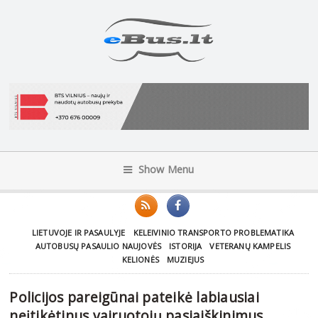
Show Menu
LIETUVOJE IR PASAULYJE
KELEIVINIO TRANSPORTO PROBLEMATIKA
AUTOBUSŲ PASAULIO NAUJOVĖS
ISTORIJA
VETERANŲ KAMPELIS
KELIONĖS
MUZIEJUS
Policijos pareigūnai pateikė labiausiai
neįtikėtinus vairuotojų pasiaiškinimus