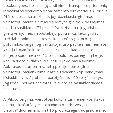
atsakomybės, nelaimingų atsitikimų, transporto priemonių
ir sveikatos draudimo departamento direktoriaus Audriaus
Pilčico, apklausa atskleidė, jog dažniausiai girdimas
vairuotojų pasiteisinimas dėl viršyto greičio – skubėjimas į
svarbų susitikimą (73 proc.). Pasiteisinimą, jog leistiną
greitį viršijo, nes nepastebėjo policininkų, teko girdėti
trečdaliui policininkų. Beveik kas trečias (27 proc.)
policininkas teigė, jog vairuotojai taip pat teisinasi nematę
greitį ribojančio kelio ženklo, 7 proc. – kad vairuotojui
sugedo spidometras, 15 proc. policijos pareigūnų teigė,
kad vairuotojai dažniausiai neturi jokio pasiaiškinimo.
Apklausos duomenimis, kelių policijos pareigūnams
vairuotojų pasiaiškinimai dažniau skamba kaip bandymas
išsisukti – vos 2 policijos pareigūnai iš 100 teigė tikintys,
jog rečiau nei kas dešimtas vairuotojas pasiaiškindamas
sako tiesą.
A. Pilčico teigimu, vairuotojų kultūra turi nemenkos įtakos
avarijų skaičiui šalyje. „Draudimo bendrovės „ERGO
Lietuva“ duomenimis, net 10 proc. užregistruojamų eismo