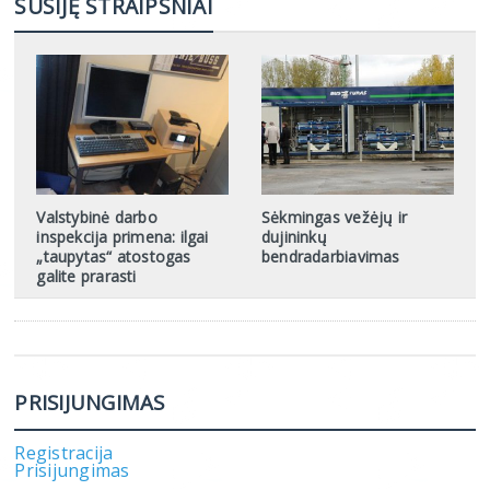
SUSIJĘ STRAIPSNIAI
Valstybinė darbo
Sėkmingas vežėjų ir
inspekcija primena: ilgai
dujininkų
„taupytas“ atostogas
bendradarbiavimas
galite prarasti
PRISIJUNGIMAS
Registracija
Prisijungimas