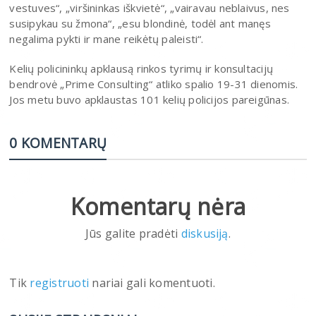
vestuves“, „viršininkas iškvietė“, „vairavau neblaivus, nes
susipykau su žmona“, „esu blondinė, todėl ant manęs
negalima pykti ir mane reikėtų paleisti“.
Kelių policininkų apklausą rinkos tyrimų ir konsultacijų
bendrovė „Prime Consulting“ atliko spalio 19-31 dienomis.
Jos metu buvo apklaustas 101 kelių policijos pareigūnas.
0 KOMENTARŲ
Komentarų nėra
Jūs galite pradėti
diskusiją
.
Tik
registruoti
nariai gali komentuoti.