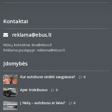
Kontaktai
reklama@ebus.lt
Mūsų kontaktai: lina@ebus.lt
Reklama puslapyje: reklama@ebus.lt
Įdomybės
Kur autobuse sėdėti saugiausia?
0
Apie troleibusus
0
Į Nidą – autobusu ar laivu?
0