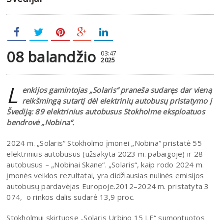
08 balandžio
03:47
2025
L
enkijos gamintojas „Solaris“ praneša sudaręs dar vieną
reikšmingą sutartį dėl elektrinių autobusų pristatymo į
Švediją: 89 elektrinius autobusus Stokholme eksploatuos
bendrovė „Nobina“.
2024 m. „Solaris“ Stokholmo įmonei „Nobina“ pristatė 55
elektrinius autobusus (užsakyta 2023 m. pabaigoje) ir 28
autobusus – „Nobinai Skane“. „Solaris“, kaip rodo 2024 m.
įmonės veiklos rezultatai, yra didžiausias nulinės emisijos
autobusų pardavėjas Europoje.2012–2024 m. pristatyta 3
074, o rinkos dalis sudarė 13,9 proc.
Stokholmui skirtuose „Solaris Urbino 15 LE“ sumontuotos