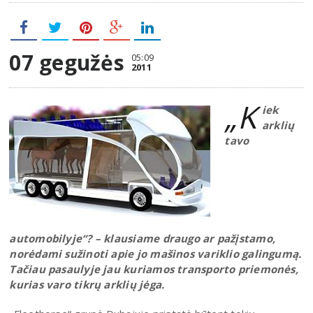
07 gegužės
05:09
2011
„K
iek
arklių
tavo
automobilyje“? – klausiame draugo ar pažįstamo,
norėdami sužinoti apie jo mašinos variklio galingumą.
Tačiau pasaulyje jau kuriamos transporto priemonės,
kurias varo tikrų arklių jėga.