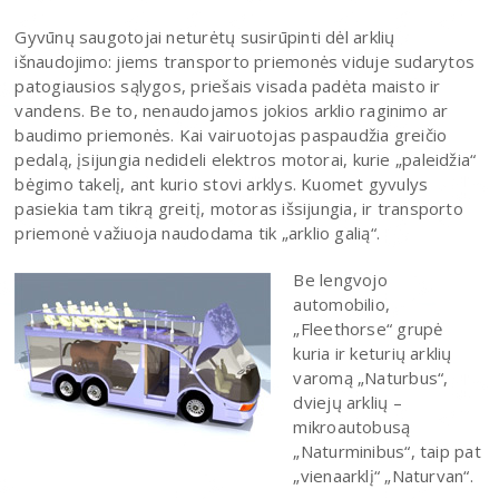
Gyvūnų saugotojai neturėtų susirūpinti dėl arklių
išnaudojimo: jiems transporto priemonės viduje sudarytos
patogiausios sąlygos, priešais visada padėta maisto ir
vandens. Be to, nenaudojamos jokios arklio raginimo ar
baudimo priemonės. Kai vairuotojas paspaudžia greičio
pedalą, įsijungia nedideli elektros motorai, kurie „paleidžia“
bėgimo takelį, ant kurio stovi arklys. Kuomet gyvulys
pasiekia tam tikrą greitį, motoras išsijungia, ir transporto
priemonė važiuoja naudodama tik „arklio galią“.
Be lengvojo
automobilio,
„Fleethorse“ grupė
kuria ir keturių arklių
varomą „Naturbus“,
dviejų arklių –
mikroautobusą
„Naturminibus“, taip pat
„vienaarklį“ „Naturvan“.