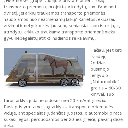
„Fleethorse“ grupė Dubajuje pristatė būtent tokių
transporto priemonių projektą. Atrodytų, kam išradinėti
dviratį, jei arklių traukiamos transporto priemonės
naudojamos nuo neatmenamų laikų? Karietos, ekipažai,
vežimai ir netgi konkės jau senų seniausiai tapo istorija, ir,
atrodytų, arkliuko traukiama transporto priemonė nieku
gyvu nebegalėtų atitikti nūdienos reikalavimų.
Tačiau, jei tikėti
išradėjų
žodžiais,
būsimojo
lengvojo
„Naturmobile“
greitis – 60-80
km/val. Tuo
tarpu arklys juda ne didesniu nei 20 km/val. greičiu.
Paslaptis yra tame, jog arklys – transporto priemonės
viduje, ant specialios judančios juostos, o automobilio ratai
sukasi jėgos, perduodamos per 20-ies greičių pavarų dėžę,
dėka.