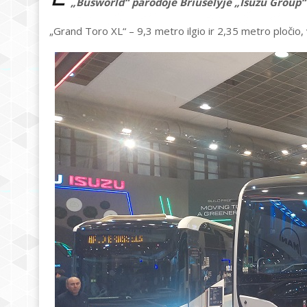
„Busworld“ parodoje Briuselyje „Isuzu Group“ 
„Grand Toro XL“ – 9,3 metro ilgio ir 2,35 metro pločio, 