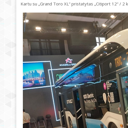
Kartu su „Grand Toro XL“ pristatytas „Citiport 12“ / 2 