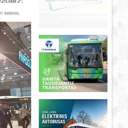
2/Class 2“.
1 keleivis.