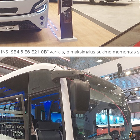
S ISB4.5 E6 E21 0B“ variklis, o maksimalus sukimo momentas si