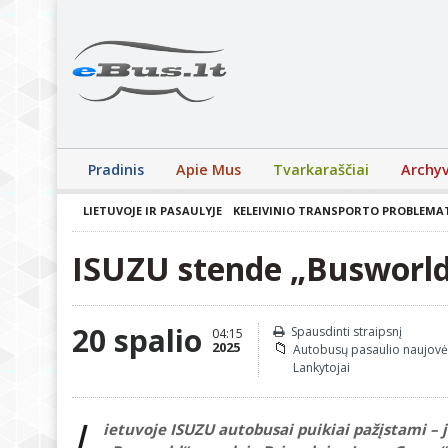
Pradinis
Apie Mus
Tvarkaraščiai
Archy
LIETUVOJE IR PASAULYJE
KELEIVINIO TRANSPORTO PROBLEMA
ISUZU stende „Busworld 
20 spalio
Spausdinti straipsnį
04:15
2025
Autobusų pasaulio naujovė
Lankytojai
L
ietuvoje ISUZU autobusai puikiai pažįstami – 