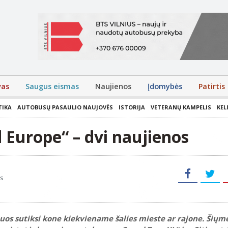
vas
Saugus eismas
Naujienos
Įdomybės
Patirtis
TIKA
AUTOBUSŲ PASAULIO NAUJOVĖS
ISTORIJA
VETERANŲ KAMPELIS
KEL
Europe“ – dvi naujienos
s
juos sutiksi kone kiekviename šalies mieste ar rajone. Šiųm