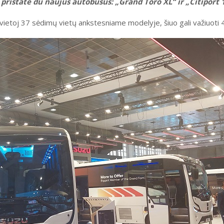
pristatė du naujus autobusus: „Grand Toro XL“ ir „Citiport 1
vietoj 37 sėdimų vietų ankstesniame modelyje, šiuo gali važiuoti 4