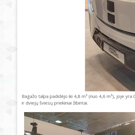
Bagažo talpa padidėjo iki 4,8 m³ (nuo 4,6 m³), ​​joje yra
ir dviejų šviesų priekiniai žibintai.