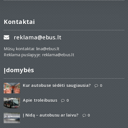
Kontaktai
reklama@ebus.lt
Mūsų kontaktai: lina@ebus.lt
Reklama puslapyje: reklama@ebus.lt
Įdomybės
Kur autobuse sėdėti saugiausia?
0
Apie troleibusus
0
Į Nidą – autobusu ar laivu?
0