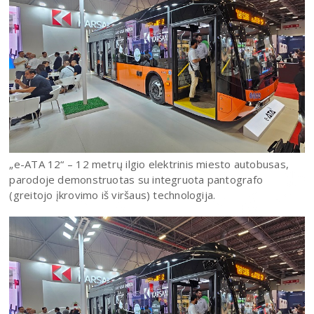
„e-ATA 12“ – 12 metrų ilgio elektrinis miesto autobusas,
parodoje demonstruotas su integruota pantografo
(greitojo įkrovimo iš viršaus) technologija.