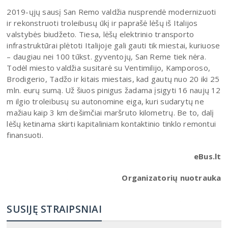
2019-ųjų sausį San Remo valdžia nusprendė modernizuoti
ir rekonstruoti troleibusų ūkį ir paprašė lėšų iš Italijos
valstybės biudžeto. Tiesa, lėšų elektrinio transporto
infrastruktūrai plėtoti Italijoje gali gauti tik miestai, kuriuose
– daugiau nei 100 tūkst. gyventojų, San Reme tiek nėra.
Todėl miesto valdžia susitarė su Ventimilijo, Kamporoso,
Brodigerio, Tadžo ir kitais miestais, kad gautų nuo 20 iki 25
mln. eurų sumą. Už šiuos pinigus žadama įsigyti 16 naujų 12
m ilgio troleibusų su autonomine eiga, kuri sudarytų ne
mažiau kaip 3 km dešimčiai maršruto kilometrų. Be to, dalį
lėšų ketinama skirti kapitaliniam kontaktinio tinklo remontui
finansuoti.
eBus.lt
Organizatorių nuotrauka
SUSIJĘ STRAIPSNIAI