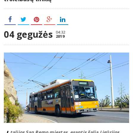
04 gegužės
04:32
2019
talijos San Remo miestas, esantis šalia Ligūrijos