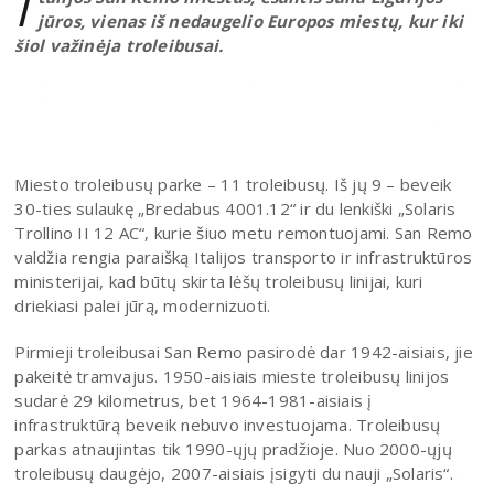
I
jūros, vienas iš nedaugelio Europos miestų, kur iki
šiol važinėja troleibusai.
Miesto troleibusų parke – 11 troleibusų. Iš jų 9 – beveik
30-ties sulaukę „Bredabus 4001.12“ ir du lenkiški „Solaris
Trollino II 12 AC“, kurie šiuo metu remontuojami. San Remo
valdžia rengia paraišką Italijos transporto ir infrastruktūros
ministerijai, kad būtų skirta lėšų troleibusų linijai, kuri
driekiasi palei jūrą, modernizuoti.
Pirmieji troleibusai San Remo pasirodė dar 1942-aisiais, jie
pakeitė tramvajus. 1950-aisiais mieste troleibusų linijos
sudarė 29 kilometrus, bet 1964-1981-aisiais į
infrastruktūrą beveik nebuvo investuojama. Troleibusų
parkas atnaujintas tik 1990-ųjų pradžioje. Nuo 2000-ųjų
troleibusų daugėjo, 2007-aisiais įsigyti du nauji „Solaris“.