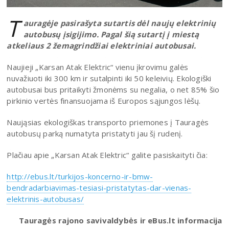
T
auragėje pasirašyta sutartis dėl naujų elektrinių
autobusų įsigijimo. Pagal šią sutartį į miestą
atkeliaus 2 žemagrindžiai elektriniai autobusai.
Naujieji „Karsan Atak Elektric“ vienu įkrovimu galės
nuvažiuoti iki 300 km ir sutalpinti iki 50 keleivių. Ekologiški
autobusai bus pritaikyti žmonėms su negalia, o net 85% šio
pirkinio vertės finansuojama iš Europos sąjungos lėšų.
Naująsias ekologiškas transporto priemones į Tauragės
autobusų parką numatyta pristatyti jau šį rudenį.
Plačiau apie „Karsan Atak Elektric“ galite pasiskaityti čia:
http://ebus.lt/turkijos-koncerno-ir-bmw-
bendradarbiavimas-tesiasi-pristatytas-dar-vienas-
elektrinis-autobusas/
Tauragės rajono savivaldybės ir eBus.lt informacija