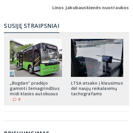
Linos Jakubauskienės nuotraukos
SUSIJĘ STRAIPSNIAI
„Bogdan“ pradėjo
LTSA atsako į klausimus
gaminti žemagrindžius
dėl naujų reikalavimų
midi klasės autobusus
tachografams
0