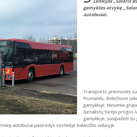
Lenkijos „Solaris 
gamyklos atvykę „Solar
autobusai.
Transporto priemonės sur
Poznanės, Bolechove įsik
gamykloje. Neseniai grupe
žurnalistų turėjo progos l
gamykloje, susipažinti s
rmieji autobusai pasirodys sostinėje balandžio viduryje.