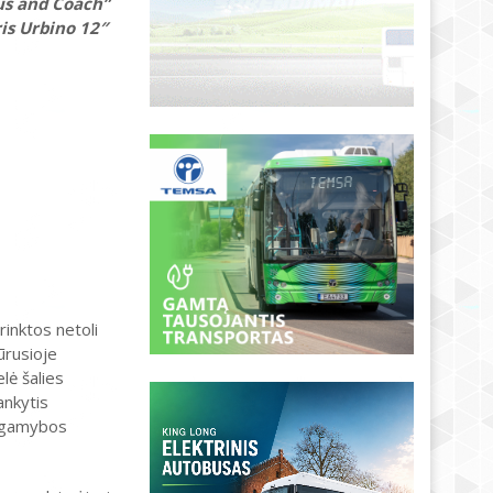
Bus and Coach”
is Urbino 12″
inktos netoli
ūrusioje
lė šalies
ankytis
u gamybos