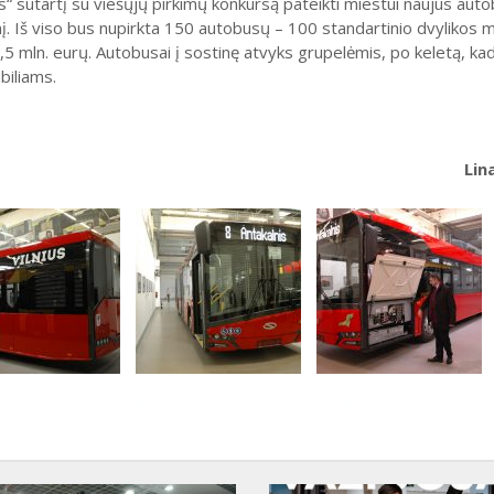
“ sutartį su viešųjų pirkimų konkursą pateikti miestui naujus auto
. Iš viso bus nupirkta 150 autobusų – 100 standartinio dvylikos m
0,5 mln. eurų. Autobusai į sostinę atvyks grupelėmis, po keletą, kad
biliams.
Lin