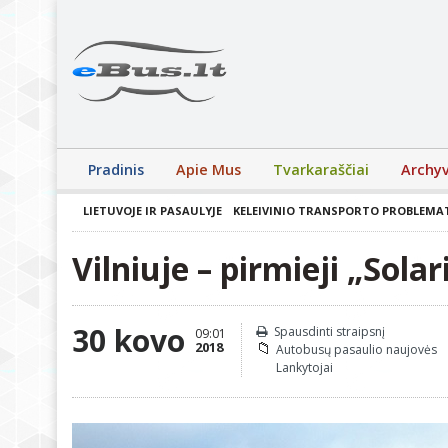
Pradinis
Apie Mus
Tvarkaraščiai
Archy
LIETUVOJE IR PASAULYJE
KELEIVINIO TRANSPORTO PROBLEMA
Vilniuje – pirmieji „Sola
30 kovo
Spausdinti straipsnį
09:01
2018
Autobusų pasaulio naujovės
Lankytojai