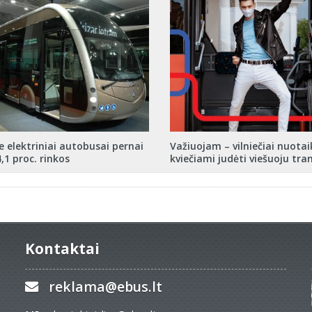
e elektriniai autobusai pernai
Važiuojam – vilniečiai nuotai
,1 proc. rinkos
kviečiami judėti viešuoju tra
Kontaktai
reklama@ebus.lt