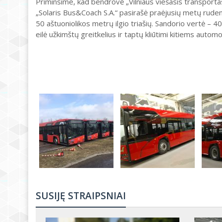
Priminsime, kad bendrovė „Vilniaus viešasis transportas
„Solaris Bus&Coach S.A.“ pasirašė praėjusių metų rudenį
50 aštuoniolikos metrų ilgio triašių. Sandorio vertė – 4
eilė užkimštų greitkelius ir taptų kliūtimi kitiems automo
SUSIJĘ STRAIPSNIAI