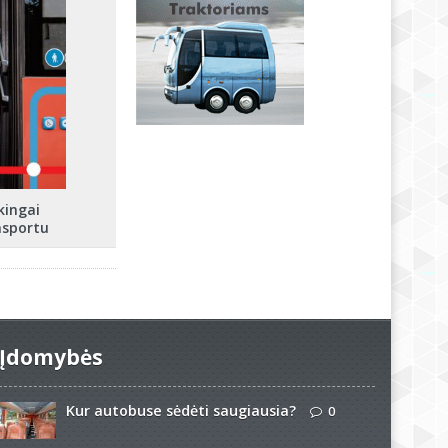
kingai
nsportu
Įdomybės
Kur autobuse sėdėti saugiausia?
0