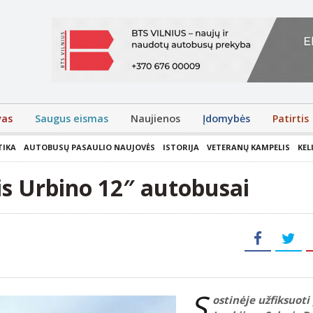
vas
Saugus eismas
Naujienos
Įdomybės
Patirtis
TIKA
AUTOBUSŲ PASAULIO NAUJOVĖS
ISTORIJA
VETERANŲ KAMPELIS
KEL
ris Urbino 12″ autobusai
S
ostinėje užfiksuoti 