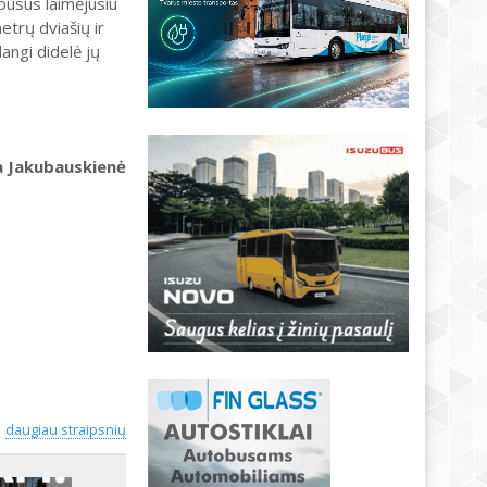
busus laimėjusiu
etrų dviašių ir
angi didelė jų
a Jakubauskienė
daugiau straipsnių