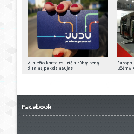
Vilniečio kortelės keičia rūbą: seną
Europoj
dizainą pakeis naujas
užėmė 4
Facebook