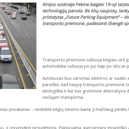
Kinijos sostinėje Pekine baigėsi 19-oji tarpt
technologijų paroda. Be kitų naujovių, lank
pristatytas „Future Parking Equipment” – itin
transporto priemonė, padėsianti išvengti sp
Transporto priemonė važiuoja bėgiais virš įp
automobiliai važiuoja po juo kaip po tiltu ar 
Autobusas bus varomas elektros ar saulės en
pareiškė, kad naujoji transporto priemonė t
ekologiška ir kur kas greitesne alternatyva 
viešajam transportui.
enas privalumas – nedidelė bėgių tiesimo kaina; ji maždaug penki
ų, jį įgyvendinti nesudėtinga. Planuojama, kad pirmieji gigantišk