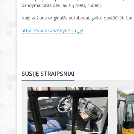
bandymai prasidės jau šių metų rudenį.
Kaip važiuos originalūs autobusai, galite pasižiūrėti čia:
https://youtu.be/APybYjcm_j4
SUSIJĘ STRAIPSNIAI