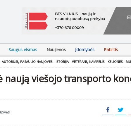
Saugus eismas
Naujienos
Įdomybės
Patirtis
AUTOBUSŲ PASAULIO NAUJOVĖS
ISTORIJA
VETERANŲ KAMPELIS
KELIONĖS
MU
ė naują viešojo transporto kon
ujovės