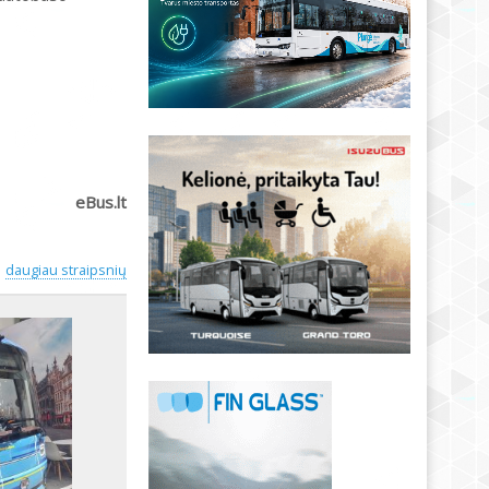
eBus.lt
daugiau straipsnių