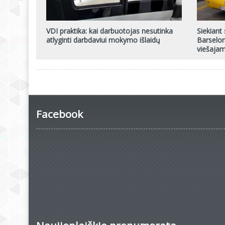
VDI praktika: kai darbuotojas nesutinka
Siekiant
atlyginti darbdaviui mokymo išlaidų
Barselon
viešajam
Facebook