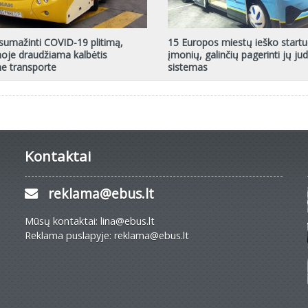
 sumažinti COVID-19 plitimą,
15 Europos miestų ieško startuo
oje draudžiama kalbėtis
įmonių, galinčių pagerinti jų j
e transporte
sistemas
Kontaktai
reklama@ebus.lt
Mūsų kontaktai: lina@ebus.lt
Reklama puslapyje: reklama@ebus.lt