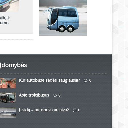
lių ir
udumo
Įdomybės
Kur autobuse sėdėti saugiausia?
0
Apie troleibusus
0
Į Nidą – autobusu ar laivu?
0