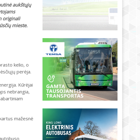
autinė aukštųjų
ytojams
 originali
ūsčių mieste.
rasto kelio, o
pėsčiųjų perėja.
ergija. Kūrėjai
aps nebrangia,
dabartiniam
s kartus mažesnė
o autobuso