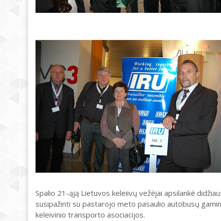
Spalio 21-ąją Lietuvos keleiivų vežėjai apsilankė didžia
susipažinti su pastarojo meto pasaulio autobusų gami
keleivinio transporto asociacijos.