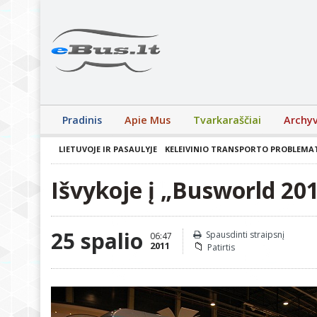
Pradinis
Apie Mus
Tvarkaraščiai
Archy
LIETUVOJE IR PASAULYJE
KELEIVINIO TRANSPORTO PROBLEMA
Išvykoje į „Busworld 201
25 spalio
Spausdinti straipsnį
06:47
2011
Patirtis