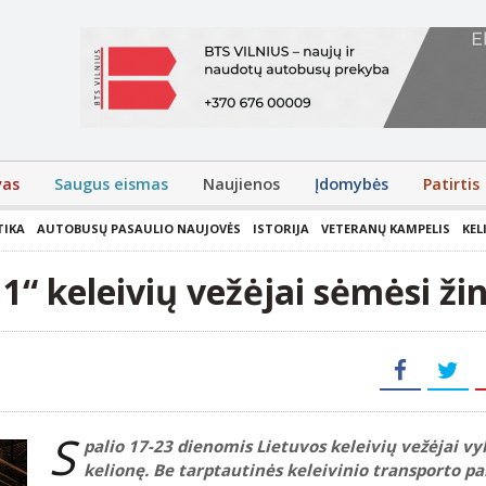
vas
Saugus eismas
Naujienos
Įdomybės
Patirtis
TIKA
AUTOBUSŲ PASAULIO NAUJOVĖS
ISTORIJA
VETERANŲ KAMPELIS
KEL
1“ keleivių vežėjai sėmėsi ži
S
palio 17-23 dienomis Lietuvos keleivių vežėjai vy
kelionę. Be tarptautinės keleivinio transporto p