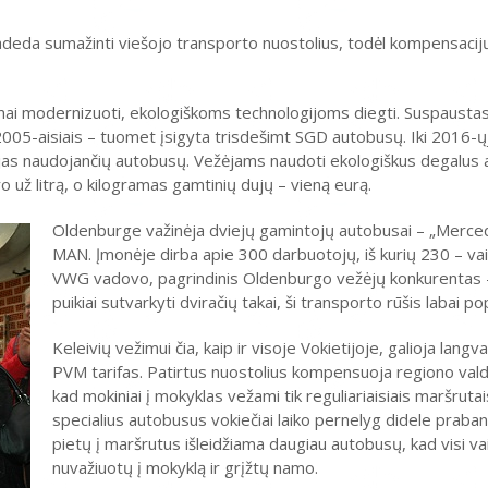
adeda sumažinti viešojo transporto nuostolius, todėl kompensacijų
mai modernizuoti, ekologiškoms technologijoms diegti. Suspausta
005-aisiais – tuomet įsigyta trisdešimt SGD autobusų. Iki 2016-
jas naudojančių autobusų. Vežėjams naudoti ekologiškus degalus 
ro už litrą, o kilogramas gamtinių dujų – vieną eurą.
Oldenburge važinėja dviejų gamintojų autobusai – „Merce
MAN. Įmonėje dirba apie 300 darbuotojų, iš kurių 230 – vai
VWG vadovo, pagrindinis Oldenburgo vežėjų konkurentas –
puikiai sutvarkyti dviračių takai, ši transporto rūšis labai pop
Keleivių vežimui čia, kaip ir visoje Vokietijoje, galioja langva
PVM tarifas. Patirtus nuostolius kompensuoja regiono valdži
kad mokiniai į mokyklas vežami tik reguliariaisiais maršrutais
specialius autobusus vokiečiai laiko pernelyg didele praban
pietų į maršrutus išleidžiama daugiau autobusų, kad visi va
nuvažiuotų į mokyklą ir grįžtų namo.