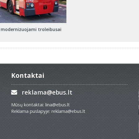
e modernizuojami troleibusai
Kontaktai
reklama@ebus.lt
Mūsų kontaktai: lina@ebus.lt
Reklama puslapyje: reklama@ebus.lt