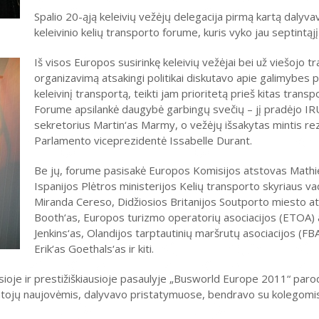
Spalio 20-ąją keleivių vežėjų delegacija pirmą kartą dalyv
keleivinio kelių transporto forume, kuris vyko jau septintąjį
Iš visos Europos susirinkę keleivių vežėjai bei už viešojo t
organizavimą atsakingi politikai diskutavo apie galimybes po
keleivinį transportą, teikti jam prioritetą prieš kitas transp
Forume apsilankė daugybė garbingų svečių – jį pradėjo IRU
sekretorius Martin‘as Marmy, o vežėjų išsakytas mintis r
Parlamento viceprezidentė Issabelle Durant.
Be jų, forume pasisakė Europos Komisijos atstovas Mathi
Ispanijos Plėtros ministerijos Kelių transporto skyriaus v
Miranda Cereso, Didžiosios Britanijos Soutporto miesto a
Booth‘as, Europos turizmo operatorių asociacijos (ETOA)
Jenkins‘as, Olandijos tarptautinių maršrutų asociacijos (F
Erik‘as Goethals‘as ir kiti.
usioje ir prestižiškiausioje pasaulyje „Busworld Europe 2011“ paro
ntojų naujovėmis, dalyvavo pristatymuose, bendravo su kolegomis 