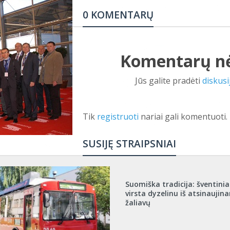
0 KOMENTARŲ
Komentarų n
Jūs galite pradėti
diskusi
Tik
registruoti
nariai gali komentuoti.
SUSIJĘ STRAIPSNIAI
Suomiška tradicija: šventiniai
virsta dyzelinu iš atsinaujina
žaliavų