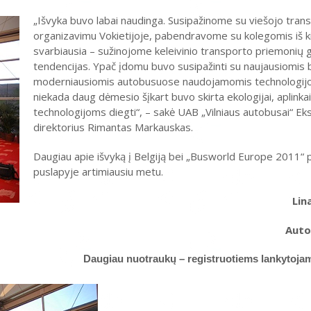
„Išvyka buvo labai naudinga. Susipažinome su viešojo tran
organizavimu Vokietijoje, pabendravome su kolegomis iš kit
svarbiausia – sužinojome keleivinio transporto priemonių
tendencijas. Ypač įdomu buvo susipažinti su naujausiomis 
moderniausiomis autobusuose naudojamomis technologijo
niekada daug dėmesio šįkart buvo skirta ekologijai, aplink
technologijoms diegti“, – sakė UAB „Vilniaus autobusai“ Ek
direktorius Rimantas Markauskas.
Daugiau apie išvyką į Belgiją bei „Busworld Europe 2011“ p
puslapyje artimiausiu metu.
Lin
Auto
Daugiau nuotraukų – registruotiems lankytoja