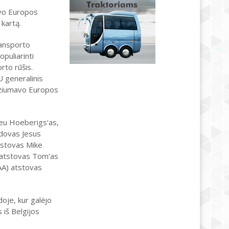
avo Europos
 kartą.
ransporto
puliarinti
orto rūšis.
 generalinis
eziumavo Europos
eu Hoeberigs‘as,
adovas Jesus
tstovas Mike
 atstovas Tom‘as
BAA) atstovas
doje, kur galėjo
iš Belgijos