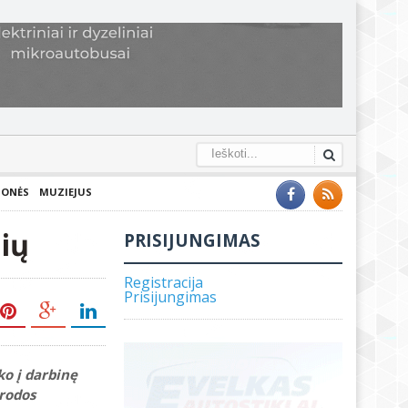
IONĖS
MUZIEJUS
nių
PRISIJUNGIMAS
Registracija
Prisijungimas
ko į darbinę
arodos