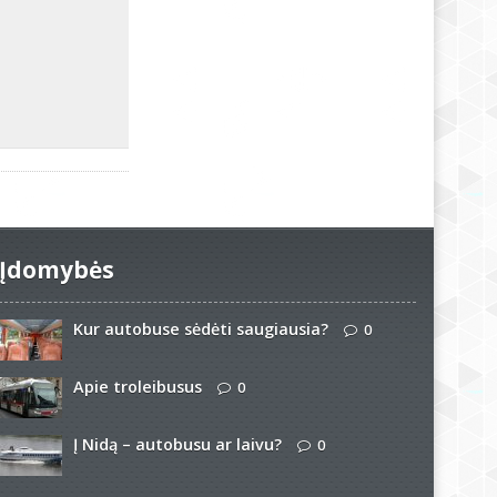
Įdomybės
Kur autobuse sėdėti saugiausia?
0
Apie troleibusus
0
Į Nidą – autobusu ar laivu?
0