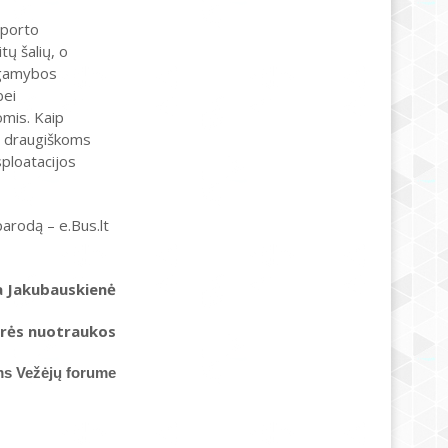
sporto
ų šalių, o
 gamybos
bei
mis. Kaip
ai draugiškoms
sploatacijos
arodą – e.Bus.lt
a Jakubauskienė
rės nuotraukos
ms Vežėjų forume