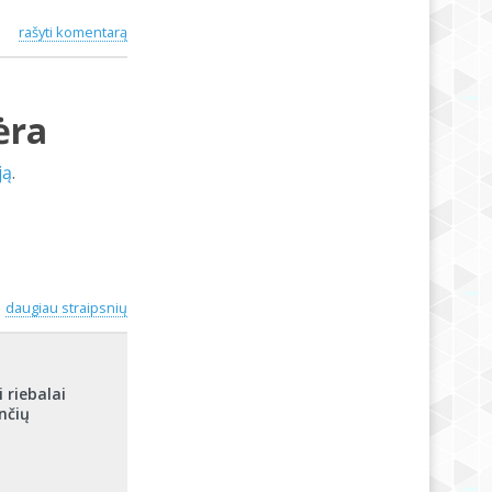
rašyti komentarą
ėra
ją
.
daugiau straipsnių
 riebalai
nčių