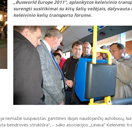
„Busworld Europe 2011“, aplankytos keleivinio trans
surengti susitikimai su kitų šalių vežėjais, dalyvauta
keleivinio kelių transporto forume.
ja nemažai suspaustas gamtines dujas naudojančių autobusų, kurių
asta bendrovės struktūra“, – sako asociacijos „Linava“ Keleivinio t