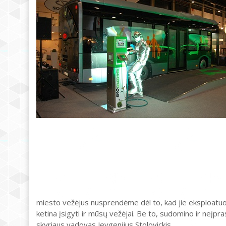
miesto vežėjus nusprendėme dėl to, kad jie eksploatuo
ketina įsigyti ir mūsų vežėjai. Be to, sudomino ir neįpr
skyriaus vadovas Jevgenijus Stolovickis.