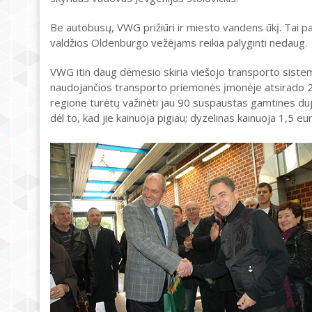
Be autobusų, VWG prižiūri ir miesto vandens ūkį. Tai p
valdžios Oldenburgo vežėjams reikia palyginti nedaug.
VWG itin daug dėmesio skiria viešojo transporto siste
naudojančios transporto priemonės įmonėje atsirado 2
regione turėtų važinėti jau 90 suspaustas gamtines du
dėl to, kad jie kainuoja pigiau; dyzelinas kainuoja 1,5 eu