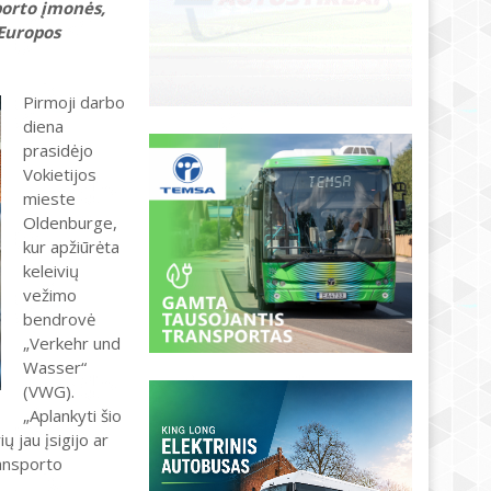
porto įmonės,
 Europos
Pirmoji darbo
diena
prasidėjo
Vokietijos
mieste
Oldenburge,
kur apžiūrėta
keleivių
vežimo
bendrovė
„Verkehr und
Wasser“
(VWG).
„Aplankyti šio
 jau įsigijo ar
ransporto