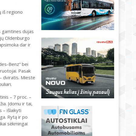
 iš regiono
s gamtines dujas
ųjų Oldenburgo
apsimoka dar ir
des-Benz“ bei
ruotojai. Pasak
 dviratis. Mieste
uliari.
tinis – 7 proc. –
a. Įdomu ir tai,
 – išlaikyti
ga. Rytą ir po
ikai sėkmingai