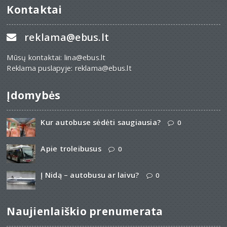
Kontaktai
reklama@ebus.lt
Mūsų kontaktai: lina@ebus.lt
Reklama puslapyje: reklama@ebus.lt
Įdomybės
Kur autobuse sėdėti saugiausia?
0
Apie troleibusus
0
Į Nidą – autobusu ar laivu?
0
Naujienlaiškio prenumerata