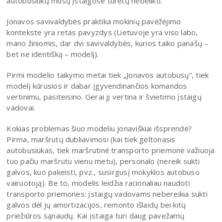
autobusiukų mūsų įstaigose turėtų nebelikti.
Jonavos savivaldybės praktika mokinių pavėžėjimo
kontekste yra retas pavyzdys (Lietuvoje yra viso labo,
mano žiniomis, dar dvi savivaldybės, kurios taiko panašų –
bet ne identišką – modelį).
Pirmi modelio taikymo metai tiek „Jonavos autobusų“, tiek
modelį kūrusios ir dabar įgyvendinančios komandos
vertinimu, pasiteisino. Gerai jį vertina ir švietimo įstaigų
vadovai.
Kokias problemas šiuo modeliu jonaviškiai išsprendė?
Pirma, maršrutų dubliavimosi (kai tiek geltonasis
autobusiukas, tiek maršrutinė transporto priemonė važiuoja
tuo pačiu maršrutu vienu metu), personalo (nereik sukti
galvos, kuo pakeisti, pvz., susirgusį mokyklos autobuso
vairuotoją). Be to, modelis leidžia racionaliau naudoti
transporto priemones: įstaigų vadovams nebereikia sukti
galvos dėl jų amortizacijos, remonto išlaidų bei kitų
priežiūros sąnaudų. Kai įstaiga turi daug pavežamų