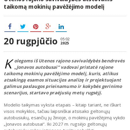
taikomą mokinių pavėžėjimo modelį
20 rugpjūčio
05:02
2025
K
olegoms iš Utenos rajono savivaldybės bendrovės
„Jonavos autobusai“ vadovai pristatė rajone
taikomą mokinių pavėžėjimo modelį, kuris, atlikus
atsakingą esamos situacijos analizę ir projektuojant
galimus paslaugos prieinamumo ir kokybės gerinimo
scenarijus, startavo praėjusių metų rugsėjį.
Modelio taikymas vyksta etapais – kitaip tariant, ne iškart
visos mokyklos, tačiau laipsniškai atsisako geltonųjų
autobusiukų, esančių jų žinioje, o mokinių pavėžėjimą vykdo
„Jonavos autobusai“. Iki 2027 m. rugsėjo geltonųjų