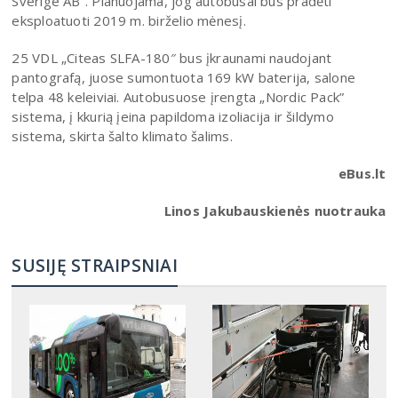
Sverige AB”. Planuojama, jog autobusai bus pradėti
eksploatuoti 2019 m. birželio mėnesį.
25 VDL „Citeas SLFA-180″ bus įkraunami naudojant
pantografą, juose sumontuota 169 kW baterija, salone
telpa 48 keleiviai. Autobusuose įrengta „Nordic Pack”
sistema, į kkurią įeina papildoma izoliacija ir šildymo
sistema, skirta šalto klimato šalims.
eBus.lt
Linos Jakubauskienės nuotrauka
SUSIJĘ STRAIPSNIAI