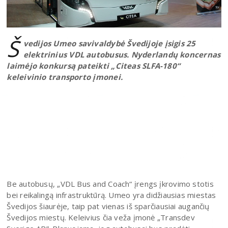
Š
vedijos Umeo savivaldybė Švedijoje įsigis 25
elektrinius VDL autobusus. Nyderlandų koncernas
laimėjo konkursą pateikti „Citeas SLFA-180“
keleivinio transporto įmonei.
Be autobusų, „VDL Bus and Coach“ įrengs įkrovimo stotis
bei reikalingą infrastruktūrą. Umeo yra didžiausias miestas
Švedijos šiaurėje, taip pat vienas iš sparčiausiai augančių
Švedijos miestų. Keleivius čia veža įmonė „Transdev