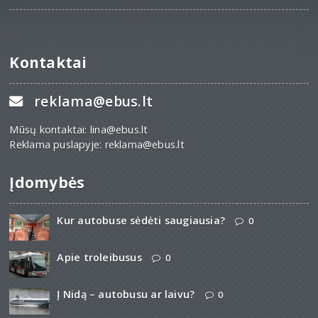
Kontaktai
reklama@ebus.lt
Mūsų kontaktai: lina@ebus.lt
Reklama puslapyje: reklama@ebus.lt
Įdomybės
Kur autobuse sėdėti saugiausia?
0
Apie troleibusus
0
Į Nidą – autobusu ar laivu?
0