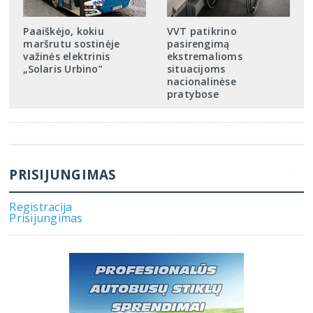
Paaiškėjo, kokiu
VVT patikrino
maršrutu sostinėje
pasirengimą
važinės elektrinis
ekstremalioms
„Solaris Urbino”
situacijoms
nacionalinėse
pratybose
PRISIJUNGIMAS
Registracija
Prisijungimas